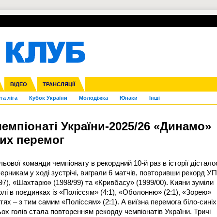
УПЛ-ПЕРЕХОДИ
СКРИЖАЛІ
ЄВРОКУБКИ
Зол
нфедерацій
Франція
ВІДЕО
Ліга націй
Інші
ЧЄ-2015 (U-21)
ТРАНСЛЯЦІЇ
Ліга конференцій
Копа Америка
ЄВРО-2024
ЧС-2018
OI-2024
ЄВРО-2020
ЧС-2026
Ч
га ліга
Кубок України
Молодіжка
Юнаки
Інші
емпіонаті України-2025/26 «Динамо»
их перемог
льової команди чемпіонату в рекордний 10-й раз в історії дістало
ерникам у ході зустрічі, виграли 6 матчів, повторивши рекорд УП
7), «Шахтарю» (1998/99) та «Кривбасу» (1999/00). Кияни зуміли
олі в поєдинках із «Поліссям» (4:1), «Оболонню» (2:1), «Зорею»
остях – з тим самим «Поліссям» (2:1). А виїзна перемога біло-синіх
ьох голів стала повторенням рекорду чемпіонатів України. Тричі