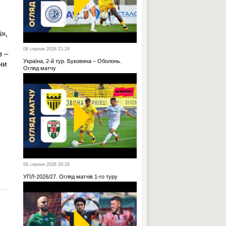
і»,
08 серпня 2026 21:24
в –
Україна, 2-й тур. Буковина – Оболонь.
чи
Огляд матчу
08 серпня 2026 20:26
УПЛ-2026/27. Огляд матчів 1-го туру