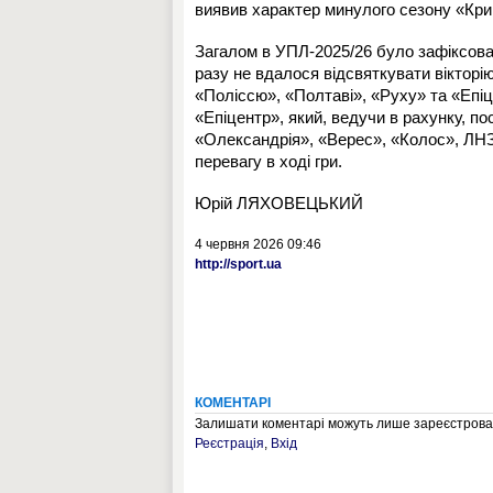
виявив характер минулого сезону «Крив
Загалом в УПЛ-2025/26 було зафіксован
разу не вдалося відсвяткувати вікторі
«Поліссю», «Полтаві», «Руху» та «Епіц
«Епіцентр», який, ведучи в рахунку, по
«Олександрія», «Верес», «Колос», ЛНЗ
перевагу в ході гри.
Юрій ЛЯХОВЕЦЬКИЙ
4 червня 2026 09:46
http://sport.ua
КОМЕНТАРІ
Залишати коментарі можуть лише зареєстрован
Реєстрація
,
Вхід