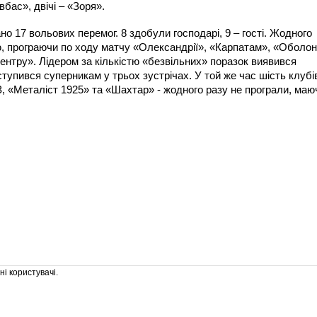
бас», двічі – «Зоря».
о 17 вольових перемог. 8 здобули господарі, 9 – гості. Жодного
ю, програючи по ходу матчу «Олександрії», «Карпатам», «Оболон
ентру». Лідером за кількістю «безвільних» поразок виявився
ступився суперникам у трьох зустрічах. У той же час шість клубі
, «Металіст 1925» та «Шахтар» - жодного разу не програли, маю
і користувачі.