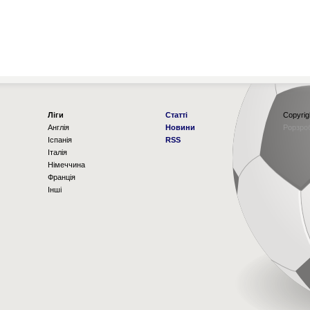
Ліги
Статті
Copyrig
Англія
Новини
Рорзро
Іспанія
RSS
Італія
Німеччина
Франція
Інші