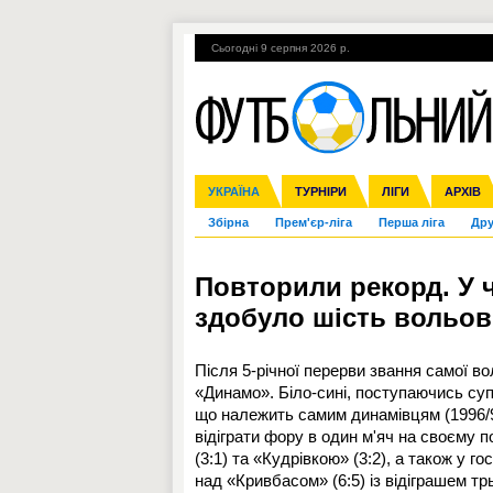
Сьогодні 9 серпня 2026 р.
Гарячі теми
УПЛ, 2-й тур
ВІЙНА
УКРАЇНА
Ліга чемпіонів
Англія
ЧС-2014
Іспанія
ЄВРО-2016
ТУРНІРИ
Ліга Європи
Італія
Росія
ЛІГИ
Німеччина
Міжнародні
Кубок ко
АРХІВ
Збірна
Прем'єр-ліга
Перша ліга
Дру
Повторили рекорд. У ч
здобуло шість вольов
Після 5-річної перерви звання самої во
«Динамо». Біло-сині, поступаючись суп
що належить самим динамівцям (1996/9
відіграти фору в один м'яч на своєму п
(3:1) та «Кудрівкою» (3:2), а також у г
над «Кривбасом» (6:5) із відіграшем тр