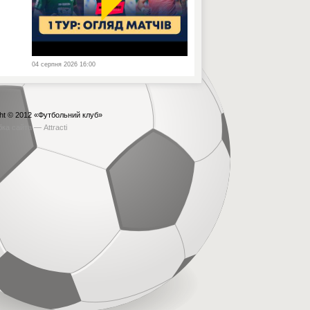
04 серпня 2026 16:00
ht © 2012
«Футбольний клуб»
бка сайта —
Attracti