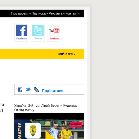
-
-
-
Про проект
Підписка
Реклама
Контакти
отий КЛУБ
УСІ ТРАНСФЕРИ
С-2019 (U-20)
ЧС-2022
МІЙ КЛУБ
Поділитися
ся
Україна, 2-й тур. Лівий Берег – Кудрівка.
Л,
Огляд матчу