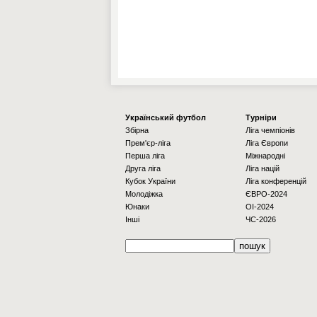
Українcький футбол
Турніри
Збірна
Ліга чемпіонів
Прем'єр-ліга
Ліга Європи
Перша ліга
Міжнародні
Друга ліга
Ліга націй
Кубок України
Ліга конференцій
Молодіжка
ЄВРО-2024
Юнаки
OI-2024
Інші
ЧС-2026