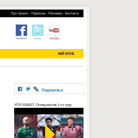
-
-
-
Про проект
Підписка
Реклама
Контакти
отий КЛУБ
УСІ ТРАНСФЕРИ
С-2019 (U-20)
ЧС-2022
МІЙ КЛУБ
Поділитися
УПЛ-2026/27. Огляд матчів 1-го туру