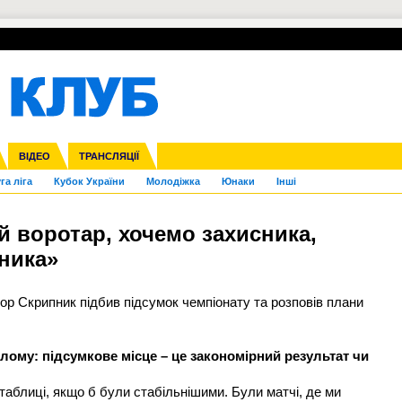
УПЛ-ПЕРЕХОДИ
СКРИЖАЛІ
ЄВРОКУБКИ
Зол
нфедерацій
Франція
ВІДЕО
Ліга націй
Інші
ЧЄ-2015 (U-21)
ТРАНСЛЯЦІЇ
Ліга конференцій
Копа Америка
ЄВРО-2024
ЧС-2018
OI-2024
ЄВРО-2020
ЧС-2026
Ч
га ліга
Кубок України
Молодіжка
Юнаки
Інші
й воротар, хочемо захисника,
дника»
тор Скрипник підбив підсумок чемпіонату та розповів плани
цілому: підсумкове місце – це закономірний результат чи
таблиці, якщо б були стабільнішими. Були матчі, де ми