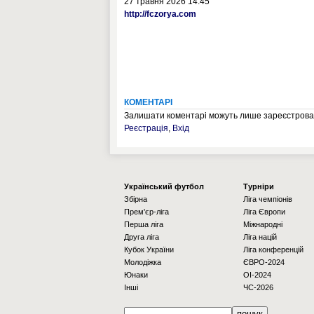
27 травня 2026 14:45
http://fczorya.com
КОМЕНТАРІ
Залишати коментарі можуть лише зареєстрован
Реєстрація
,
Вхід
Українcький футбол
Турніри
Збірна
Ліга чемпіонів
Прем'єр-ліга
Ліга Європи
Перша ліга
Міжнародні
Друга ліга
Ліга націй
Кубок України
Ліга конференцій
Молодіжка
ЄВРО-2024
Юнаки
OI-2024
Інші
ЧС-2026