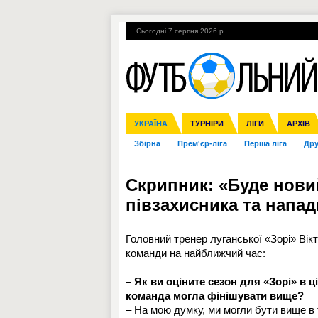
Сьогодні 7 серпня 2026 р.
Гарячі теми
УПЛ, 1-й тур
ВІЙНА
УКРАЇНА
Ліга чемпіонів
Англія
ЧС-2014
Іспанія
ЄВРО-2016
ТУРНІРИ
Ліга Європи
Італія
Росія
ЛІГИ
Німеччина
Міжнародні
Кубок ко
АРХІВ
Збірна
Прем'єр-ліга
Перша ліга
Дру
Скрипник: «Буде нови
півзахисника та напа
Головний тренер луганської «Зорі» Вік
команди на найближчий час:
– Як ви оціните сезон для «Зорі» в 
команда могла фінішувати вище?
– На мою думку, ми могли бути вище в 