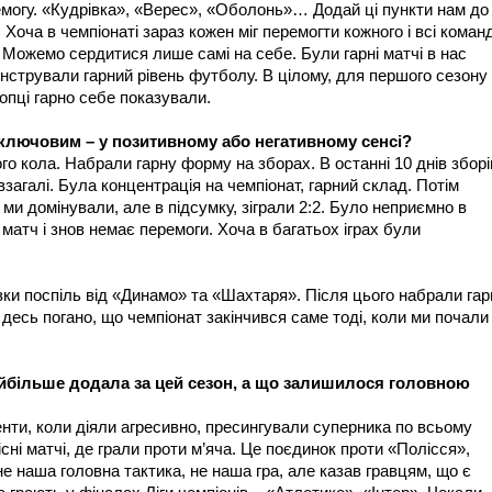
емогу. «Кудрівка», «Верес», «Оболонь»… Додай ці пункти нам до
 Хоча в чемпіонаті зараз кожен міг перемогти кожного і всі коман
 Можемо сердитися лише самі на себе. Були гарні матчі в нас
онстрували гарний рівень футболу. В цілому, для першого сезону
опці гарно себе показували.
с ключовим – у позитивному або негативному сенсі?
го кола. Набрали гарну форму на зборах. В останні 10 днів зборі
взагалі. Була концентрація на чемпіонат, гарний склад. Потім
 ми домінували, але в підсумку, зіграли 2:2. Було неприємно в
матч і знов немає перемоги. Хоча в багатьох іграх були
азки поспіль від «Динамо» та «Шахтаря». Після цього набрали гар
 десь погано, що чемпіонат закінчився саме тоді, коли ми почали
айбільше додала за цей сезон, а що залишилося головною
менти, коли діяли агресивно, пресингували суперника по всьому
сні матчі, де грали проти м’яча. Це поєдинок проти «Полісся»,
е наша головна тактика, не наша гра, але казав гравцям, що є