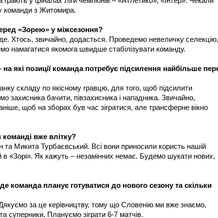
 грають у фіналах Ліги чемпіонів – «Атлетико», «Інтер». Чекали
 у команди з Житомира.
перед «Зорею» у міжсезоння?
піде. Хтось, звичайно, додасться. Проведемо невеличку селекцію
демо намагатися якомога швидше стабілізувати команду.
– на які позиції команда потребує підсилення найбільше пер
нку складу по якісному гравцю, для того, щоб підсилити
мо захисника бачити, півзахисника і нападника. Звичайно,
ніше, щоб на зборах був час зігратися, але трансферне вікно
в команді вже влітку?
н та Микита Турбаєвський. Всі вони приносили користь нашій
й в «Зорі». Як кажуть – незамінних немає. Будемо шукати нових,
 де команда планує готуватися до нового сезону та скільки
Дякуємо за це керівництву, тому що Словенію ми вже знаємо,
 та суперники. Плануємо зіграти 6-7 матчів.