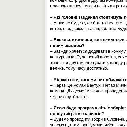
команди, котрі діють другим номером та
власного шансу і могли навіть виграти
– Які головні завдання стоятимуть 
– У нас не буде дуже багато тих, хто 
котра, сподіваюся, нас підсилить. Бу
– Банальне питання, але все ж таки 
новим сезоном?
– Завжди хочеться додавати в кожну ла
конкуренцію. Буде новий воротар, хоче
хочеться доукомплектувати команду ра
велике, тому часу достатньо.
– Відомо вже, кого ми не побачимо 
– Наразі це Роман Вантух, Петар Мичи
команді. Дякуємо їм за час, проведени
якісних футболістів.
– Якою буде програма літніх зборів:
планує зіграти спарингів?
– Будемо проводити збори в Словенії. 
знаємо що там гарні умови, якісні поля