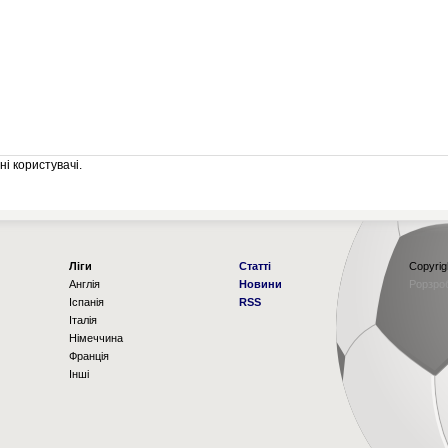
і користувачі.
Ліги
Статті
Copyrig
Англія
Новини
Рорзро
Іспанія
RSS
Італія
Німеччина
Франція
Інші