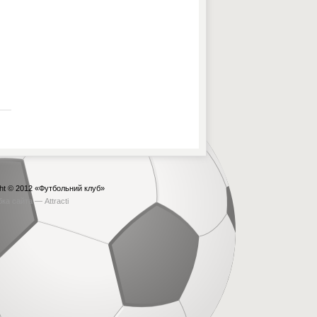
ht © 2012
«Футбольний клуб»
бка сайта —
Attracti