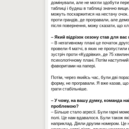
домінували, але не могли здобути пер
таблиці і будеш в таблиці значно вище.
можуть поскаржитися на нестачу очок.
проти грандів, де програвали, але дем
після повернення, можу сказати, що хл
– Який відрізок сезону став для ва
– В негативному плані це початок друго
провели 4 матчі, в яких не пропустили 
зустріч проти «Кудрівки», де 75 хвилин
психологічному плані. Потім наступний 
фаворитами на папері.
Потім, через якийсь час, були дві пор
форму, не програвали. Я вже казав, що
грати стабільніше.
– У чому, на вашу думку, команда н
проблемою?
– Більше стало агресії. Були гарні мо
полі. Це нам вдавалося. Були також які
наприклад. Діяли другим номером. Це н