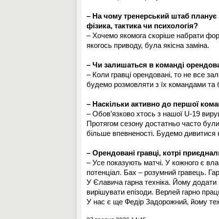
– На чому тренерський штаб планує 
фізика, тактика чи психологія?
– Хочемо якомога скоріше набрати форм
якогось приводу, була якісна заміна.
– Чи залишаться в команді орендова
– Коли гравці орендовані, то не все з
будемо розмовляти з їх командами та 
– Наскільки активно до першої ком
– Обов’язково хтось з нашої U-19 виру
Протягом сезону достатньо часто були 
більше впевненості. Будемо дивитися 
– Орендовані гравці, котрі приєдна
– Усе показують матчі. У кожного є вл
потенціал. Бах – розумний гравець. Гар
У Єлавича гарна техніка. Йому додати б
вирішувати епізоди. Верлей гарно прац
У нас є ще Федір Задорожний, йому те