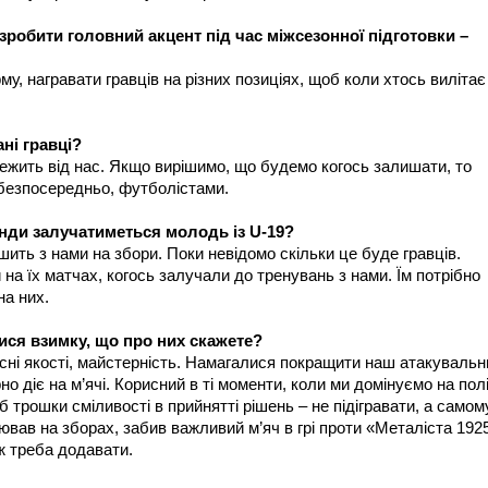
зробити головний акцент під час міжсезонної підготовки –
у, награвати гравців на різних позиціях, щоб коли хтось вилітає
ні гравці?
алежить від нас. Якщо вирішимо, що будемо когось залишати, то
безпосередньо, футболістами.
анди залучатиметься молодь із
U-19?
шить з нами на збори. Поки невідомо скільки це буде гравців.
на їх матчах, когось залучали до тренувань з нами. Їм потрібно
на них.
лися взимку, що про них скажете?
асні якості, майстерність. Намагалися покращити наш атакувальн
но діє на м’ячі. Корисний в ті моменти, коли ми домінуємо на полі
 трошки сміливості в прийнятті рішень – не підігравати, а самом
ював на зборах, забив важливий м’яч в грі проти «Металіста 192
ж треба додавати.