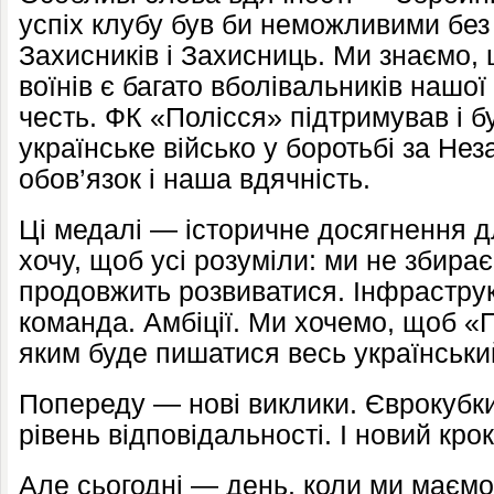
успіх клубу був би неможливими без
Захисників і Захисниць. Ми знаємо,
воїнів є багато вболівальників нашої
честь. ФК «Полісся» підтримував і б
українське військо у боротьбі за Не
обов’язок і наша вдячність.
Ці медалі — історичне досягнення д
хочу, щоб усі розуміли: ми не збира
продовжить розвиватися. Інфрастру
команда. Амбіції. Ми хочемо, щоб «
яким буде пишатися весь українськи
Попереду — нові виклики. Єврокубки
рівень відповідальності. І новий кро
Але сьогодні — день, коли ми маєм