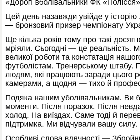
«Дорогі вболівальники ФК «Полісся»
Цей день назавжди увійде у історі
— бронзовий призер чемпіонату Укра
Ще кілька років тому про такі дося
мріяли. Сьогодні — це реальність. 
великої роботи та констатація нашог
футболістам. Тренерському штабу. П
людям, які працюють заради цього р
камерами, а щодня — тихо й профес
Подяка нашим уболівальникам. Ви б
моменти. Після поразок. Після невд
холод. На виїздах. Саме тоді й пере
підтримка. Ми відчували вашу силу.
Особливі слова вдячності — Зброй