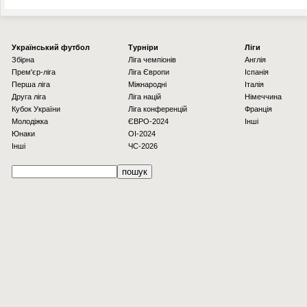
Українcький футбол
Турніри
Ліги
Збірна
Ліга чемпіонів
Англія
Прем'єр-ліга
Ліга Європи
Іспанія
Перша ліга
Міжнародні
Італія
Друга ліга
Ліга націй
Німеччина
Кубок України
Ліга конференцій
Франція
Молодіжка
ЄВРО-2024
Інші
Юнаки
OI-2024
Інші
ЧС-2026