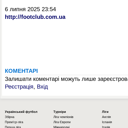
6 липня 2025 23:54
http://footclub.com.ua
КОМЕНТАРІ
Залишати коментарі можуть лише зареєстрова
Реєстрація
,
Вхід
Українcький футбол
Турніри
Ліги
Збірна
Ліга чемпіонів
Англія
Прем'єр-ліга
Ліга Європи
Іспанія
Перша ліга
Міжнародні
Італія