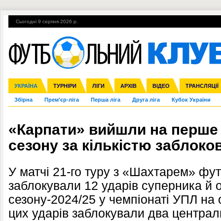
Сьогодні 9 серпня 2026 р.
Гарячі теми
УПЛ, 2-й тур
ВІЙНА
УПЛ-ПЕРЕХОДИ
УКРАЇНА
Ліга чемпіонів
Англія
ЧС-2014
Іспанія
ЄВРО-2016
ТУРНІРИ
Ліга Європи
Італія
Росія
ЛІГИ
Німеччина
Міжнародні
Кубок конфедерацій
АРХІВ
Франція
ВІДЕО
Ліга націй
Інші
ЧЄ-2015 (U-21
ТРАНСЛЯЦІЇ
Ліга конф
Збірна
Прем'єр-ліга
Перша ліга
Друга ліга
Кубок України
«Карпати» вийшли на перше 
сезону за кількістю заблоко
У матчі 21-го туру з «Шахтарем» фу
заблокували 12 ударів суперника й 
сезону-2024/25 у чемпіонаті УПЛ на
цих ударів заблокували два централ