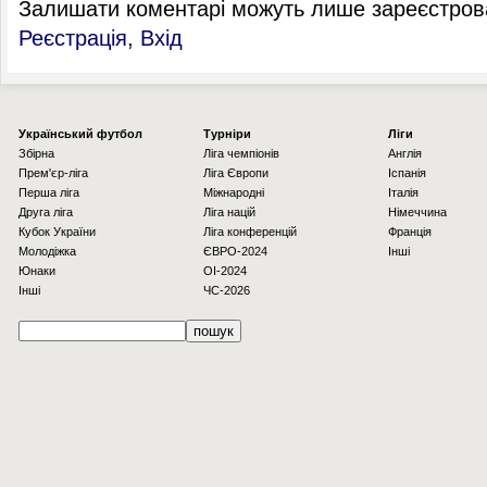
Залишати коментарі можуть лише зареєстрова
Реєстрація
,
Вхід
Українcький футбол
Турніри
Ліги
Збірна
Ліга чемпіонів
Англія
Прем'єр-ліга
Ліга Європи
Іспанія
Перша ліга
Міжнародні
Італія
Друга ліга
Ліга націй
Німеччина
Кубок України
Ліга конференцій
Франція
Молодіжка
ЄВРО-2024
Інші
Юнаки
OI-2024
Інші
ЧС-2026