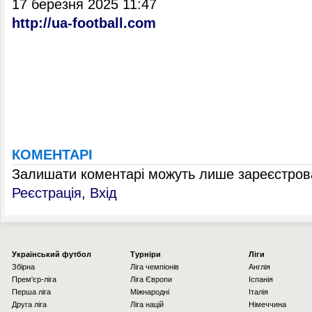
17 березня 2025 11:47
http://ua-football.com
КОМЕНТАРІ
Залишати коментарі можуть лише зареєстрова
Реєстрація
,
Вхід
Українcький футбол
Турніри
Ліги
Збірна
Ліга чемпіонів
Англія
Прем'єр-ліга
Ліга Європи
Іспанія
Перша ліга
Міжнародні
Італія
Друга ліга
Ліга націй
Німеччина