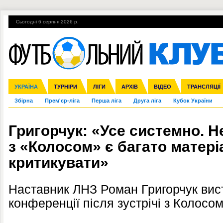
Сьогодні 6 серпня 2026 р.
Гарячі теми
УПЛ, 1-й тур
ВІЙНА
УПЛ-ПЕРЕХОДИ
УКРАЇНА
Ліга чемпіонів
Англія
ЧС-2014
Іспанія
ЄВРО-2016
ТУРНІРИ
Ліга Європи
Італія
Росія
ЛІГИ
Німеччина
Міжнародні
Кубок конфедерацій
АРХІВ
Франція
ВІДЕО
Ліга націй
Інші
ЧЄ-2015 (U-21
ТРАНСЛЯЦІЇ
Ліга конф
Збірна
Прем'єр-ліга
Перша ліга
Друга ліга
Кубок України
Григорчук: «Усе системно. Н
з «Колосом» є багато матері
критикувати»
Наставник ЛНЗ Роман Григорчук вис
конференції після зустрічі з Колосом