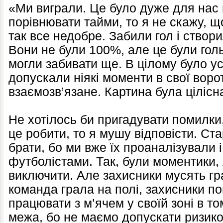
«Ми виграли. Це було дуже для нас
порівнювати тайми, то я не скажу, 
так все недобре. Забили гол і створ
Вони не були 100%, але це були гол
могли забивати ще. В цілому було у
допускали ніякі моменти в свої воро
взаємозв’язане. Картина була цілісн
Не хотілось би пригадувати помилк
це робити, то я мушу відповісти. Ст
брати, бо ми вже їх проаналізували 
футболістами. Так, були моментики, 
виключити. Але захисники мусять гр
команда грала на полі, захисники п
працювати з м’ячем у своїй зоні в то
межа, бо не маємо допускати ризико