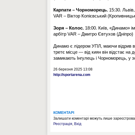
Карпати – Чорноморець.
15:30. Львів
VAR – Віктор Копієвський (Кропивниць
Зоря – Колос.
18:00. Київ, «Динамо» і
арбітр VAR – Дмитро Євтухов (Дніпро)
Динамо є лідером УПЛ, маючи відрив в
третє місце — від киян він відстає на 
замикають Інгулець і Чорноморець, у з
26 березня 2025 13:08
http://sportarena.com
КОМЕНТАРІ
Залишати коментарі можуть лише зареєстрован
Реєстрація
,
Вхід