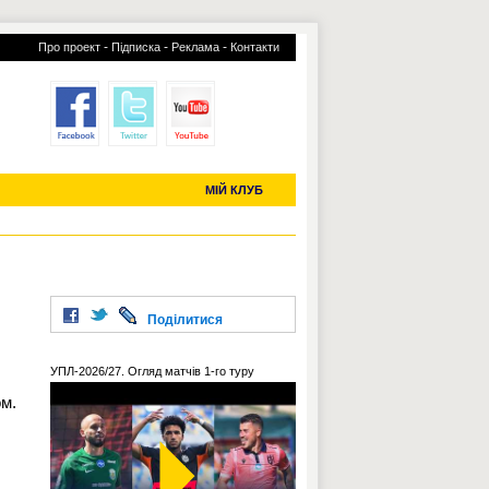
-
-
-
Про проект
Підписка
Реклама
Контакти
отий КЛУБ
УСІ ТРАНСФЕРИ
С-2019 (U-20)
ЧС-2022
МІЙ КЛУБ
Поділитися
УПЛ-2026/27. Огляд матчів 1-го туру
м.