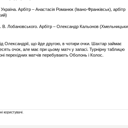
, Україна. Арбітр – Анастасія Романюк (Івано-Франківськ), арбітр
кий)
м. В. Лобановського. Арбітр – Олександр Кальонов (Хмельницьки
ід Олександрії, що йде другою, в чотири очки. Шахтар займає
десять очок, але має при цьому матч у запасі. Турнірну таблицю
оні перехідних матчів перебувають Оболонь і Колос.
і користувачі.