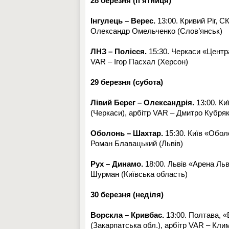
28 березня (п’ятниця)
Інгулець – Верес.
13:00. Кривий Ріг, С
Олександр Омельченко (Слов’янськ)
ЛНЗ – Полісся.
15:30. Черкаси «Центра
VAR – Ігор Пасхал (Херсон)
29 березня (субота)
Лівий Берег – Олександрія.
13:00. Ки
(Черкаси), арбітр VAR – Дмитро Кубря
Оболонь – Шахтар.
15:30. Київ «Обол
Роман Блавацький (Львів)
Рух – Динамо.
18:00. Львів «Арена Ль
Шурман (Київська область)
30 березня (неділя)
Ворскла – Кривбас.
13:00. Полтава, «
(Закарпатська обл.), арбітр VAR – Кли