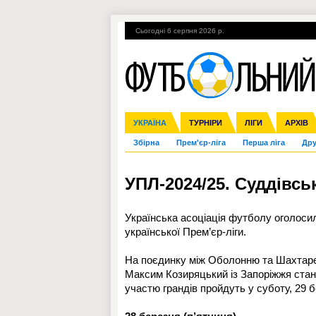
Сьогодні 6 серпня 2026 р.
Гарячі теми
УПЛ, 1-й тур
ВІЙНА
УКРАЇНА
Ліга чемпіонів
Англія
ЧС-2014
Іспанія
ЄВРО-2016
ТУРНІРИ
Ліга Європи
Італія
Росія
ЛІГИ
Німеччина
Міжнародні
Кубок ко
АРХІВ
Збірна
Прем'єр-ліга
Перша ліга
Дру
УПЛ-2024/25. Суддівсь
Українська асоціація футболу оголосила
української Прем’єр-ліги.
На поєдинку між Оболонню та Шахтаре
Максим Козиряцький із Запоріжжя стане
участю грандів пройдуть у суботу, 29 