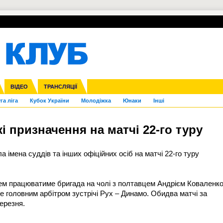
УПЛ-ПЕРЕХОДИ
СКРИЖАЛІ
ЄВРОКУБКИ
Зол
нфедерацій
Франція
ВІДЕО
Ліга націй
Інші
ЧЄ-2015 (U-21)
ТРАНСЛЯЦІЇ
Ліга конференцій
Копа Америка
ЄВРО-2024
ЧС-2018
OI-2024
ЄВРО-2020
ЧС-2026
Ч
га ліга
Кубок України
Молодіжка
Юнаки
Інші
кі призначення на матчі 22-го туру
 імена суддів та інших офіційних осіб на матчі 22-го туру
м працюватиме бригада на чолі з полтавцем Андрієм Коваленко
 головним арбітром зустрічі Рух – Динамо. Обидва матчі за
березня.