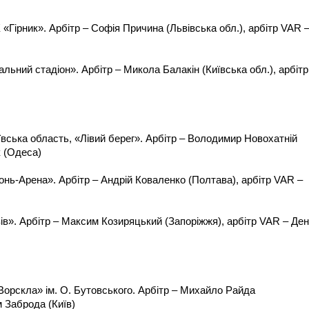
К «Гірник». Арбітр – Софія Причина (Львівська обл.), арбітр VAR 
льний стадіон». Арбітр – Микола Балакін (Київська обл.), арбітр
ївська область, «Лівий берег». Арбітр – Володимир Новохатній
к (Одеса)
онь-Арена». Арбітр – Андрій Коваленко (Полтава), арбітр VAR –
вів». Арбітр – Максим Козиряцький (Запоріжжя), арбітр VAR – Де
Ворскла» ім. О. Бутовського. Арбітр – Михайло Райда
м Заброда (Київ)