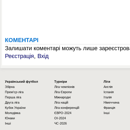
КОМЕНТАРІ
Залишати коментарі можуть лише зареєстрова
Реєстрація
,
Вхід
Українcький футбол
Турніри
Ліги
Збірна
Ліга чемпіонів
Англія
Прем'єр-ліга
Ліга Європи
Іспанія
Перша ліга
Міжнародні
Італія
Друга ліга
Ліга націй
Німеччина
Кубок України
Ліга конференцій
Франція
Молодіжка
ЄВРО-2024
Інші
Юнаки
OI-2024
Інші
ЧС-2026