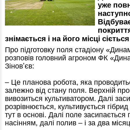
уже пов
наступно
Відбува
покриття
знімається і на його місці сієтьс
Про підготовку поля стадіону «Дина
розповів головний агроном ФК «Дин
Зіновʼєв:
– Це планова робота, яка проводить
залежно від стану поля. Верхній про
вивозиться культиватором. Далі заси
розрівнюється, культивується гібрид
тут в основі. Далі поле засипається 
насінням, далі полив – і за два місяц