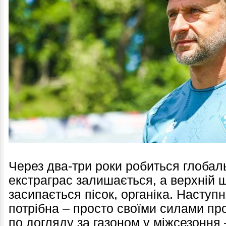
Через два-три роки робиться глобал
екстраграс залишається, а верхній ш
засипається пісок, органіка. Наступ
потрібна – просто своїми силами пр
по догляду за газоном у міжсезоння –