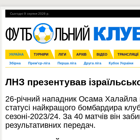
Сьогодні 9 серпня 2026 р.
Гарячі теми
УПЛ, 2-й тур
ВІЙНА
УПЛ-ПЕРЕХОДИ
УКРАЇНА
Ліга чемпіонів
Англія
ЧС-2014
Іспанія
ЄВРО-2016
ТУРНІРИ
Ліга Європи
Італія
Росія
ЛІГИ
Німеччина
Міжнародні
Кубок конфедерацій
АРХІВ
Франція
ВІДЕО
Ліга націй
Інші
ЧЄ-2015 (U-21
ТРАНСЛЯЦІЇ
Ліга конф
Збірна
Прем'єр-ліга
Перша ліга
Друга ліга
Кубок України
ЛНЗ презентував ізраїльськ
26-річний нападник Осама Халайла 
статусі найкращого бомбардира клу
сезоні-2023/24. За 40 матчів він заби
результативних передач.