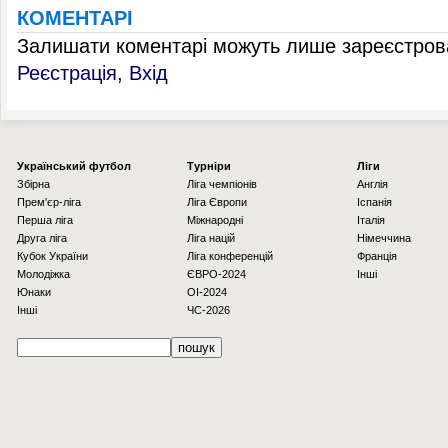
КОМЕНТАРІ
Залишати коментарі можуть лише зареєстрова
Реєстрація
,
Вхід
Українcький футбол
Турніри
Ліги
Збірна
Ліга чемпіонів
Англія
Прем'єр-ліга
Ліга Європи
Іспанія
Перша ліга
Міжнародні
Італія
Друга ліга
Ліга націй
Німеччина
Кубок України
Ліга конференцій
Франція
Молодіжка
ЄВРО-2024
Інші
Юнаки
OI-2024
Інші
ЧС-2026