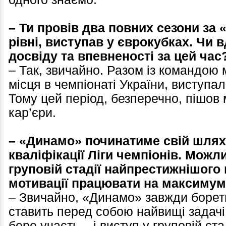
– Ти провів два повних сезони за 
рівні, виступав у єврокубках. Чи 
досвіду та впевненості за цей час
– Так, звичайно. Разом із командою
місця в чемпіонаті України, виступал
Тому цей період, безперечно, пішов 
кар’єри.
– «Динамо» починатиме свій шлях
кваліфікації Ліги чемпіонів. Можли
груповій стадії найпрестижнішого
мотивації працювати на максимум
– Звичайно, «Динамо» завжди бореть
ставить перед собою найвищі задачі в
бере участь – і виступ у груповій ста