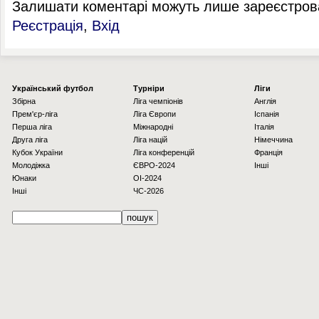
Залишати коментарі можуть лише зареєстрова
Реєстрація
,
Вхід
Українcький футбол
Турніри
Ліги
Збірна
Ліга чемпіонів
Англія
Прем'єр-ліга
Ліга Європи
Іспанія
Перша ліга
Міжнародні
Італія
Друга ліга
Ліга націй
Німеччина
Кубок України
Ліга конференцій
Франція
Молодіжка
ЄВРО-2024
Інші
Юнаки
OI-2024
Інші
ЧС-2026