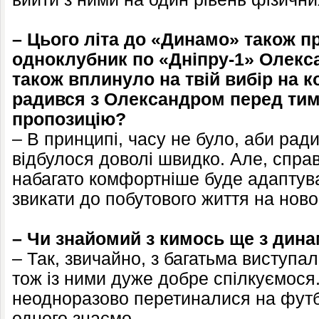
– Цього літа до «Динамо» також п
одноклубник по «Дніпру-1» Олекс
також вплинуло на твій вибір на 
радився з Олександром перед тим
пропозицію?
– В принципі, часу не було, аби ради
відбулося доволі швидко. Але, справ
набагато комфортніше буде адаптув
звикати до побутового життя на ново
– Чи знайомий з кимось ще з дина
– Так, звичайно, з багатьма виступал
тож із ними дуже добре спілкуємося
неодноразово перетиналися на футб
одного знаємо.