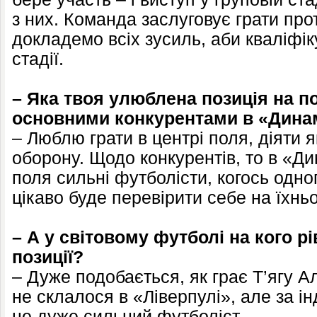
з них. Команда заслуговує грати прот
докладемо всіх зусиль, аби кваліфік
стадії.
– Яка твоя улюблена позиція на по
основними конкурентами в «Динам
– Люблю грати в центрі поля, діяти як
оборону. Щодо конкурентів, то в «Ди
поля сильні футболісти, когось одно
цікаво буде перевірити себе на їхнь
– А у світовому футболі на кого р
позиції?
– Дуже подобається, як грає Т’ягу А
не склалося в «Ліверпулі», але за 
це дуже сильний футболіст.