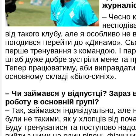
журналіс
– Чесно 
несподів
від такого клубу, але я особливо не 
погодився перейти до «Динамо». Сьо
перше тренування з командою. І пар
штаб дуже добре зустріли мене та 
Тепер працюватиму, аби виправдати 
основному складі «біло-синіх».
– Чи займався у відпустці? Зараз
роботу в основній групі?
– Так, займався індивідуально, але
були не такими, як у хлопців від поча
Буду тренуватися та поступово надо
вийти з ними на один рівень фізични