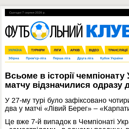
Сьогодні 7 серпня 2026 р.
Гарячі теми
УПЛ, 1-й тур
ВІЙНА
УПЛ-ПЕРЕХОДИ
УКРАЇНА
Ліга чемпіонів
Англія
ЧС-2014
Іспанія
ЄВРО-2016
ТУРНІРИ
Ліга Європи
Італія
Росія
ЛІГИ
Німеччина
Міжнародні
Кубок конфедерацій
АРХІВ
Франція
ВІДЕО
Ліга націй
Інші
ЧЄ-2015 (U-21
ТРАНСЛЯЦІЇ
Ліга конф
Збірна
Прем'єр-ліга
Перша ліга
Друга ліга
Кубок України
Всьоме в історії чемпіонату
матчу відзначилися одразу 
У 27-му турі було зафіксовано чотири
два у матчі «Лівий Берег»
–
«Карпат
Це вже 7-й випадок в Чемпіонаті Ук