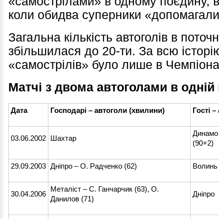
«самострілами» в одному поєдину, в
коли обидва суперники «допомагали»
Загальна кількість автоголів в поточ
збільшилася до 20-ти. За всю істор
«самострілів» було лише в Чемпіона
Матчі з двома автоголами в одній
Дата
Господарі
–
автоголи (хвилини)
Гості
–
Динам
03.06.2002
Шахтар
(90+2)
29.09.2003
Дніпро
–
О. Радченко (62)
Волин
Металіст
–
С. Ганчарчик (63), О.
30.04.2006
Дніпро
Данилов (71)