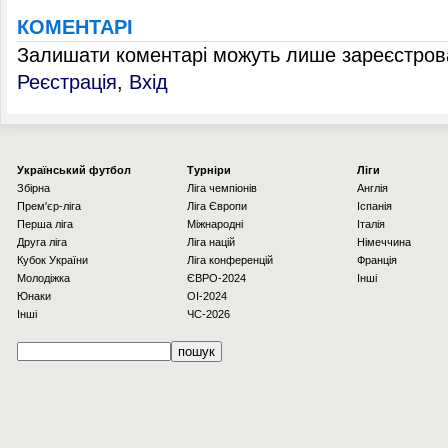
КОМЕНТАРІ
Залишати коментарі можуть лише зареєстрова
Реєстрація
,
Вхід
Українcький футбол
Турніри
Ліги
Збірна
Ліга чемпіонів
Англія
Прем'єр-ліга
Ліга Європи
Іспанія
Перша ліга
Міжнародні
Італія
Друга ліга
Ліга націй
Німеччина
Кубок України
Ліга конференцій
Франція
Молодіжка
ЄВРО-2024
Інші
Юнаки
OI-2024
Інші
ЧС-2026