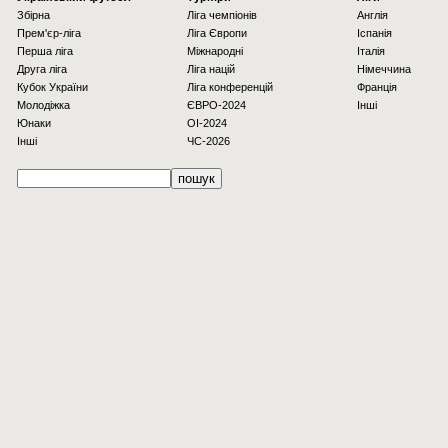
Збірна
Ліга чемпіонів
Англія
Прем'єр-ліга
Ліга Європи
Іспанія
Перша ліга
Міжнародні
Італія
Друга ліга
Ліга націй
Німеччина
Кубок України
Ліга конференцій
Франція
Молодіжка
ЄВРО-2024
Інші
Юнаки
OI-2024
Інші
ЧС-2026