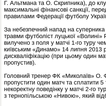
Г. Альтмана та О. Скрипника), до кл
максимальні фінансові санкції, пер
правилами Федерації футболу Україн
За небезпечний напад на суперника
травми футболіст луцької «Волині» 
вилучено з поля у матчі 1-го туру че
київським «Динамо» 14 липня 2013 р
дискваліфікацію (при цьому один ма
пропустив).
Головний тренер ФК «Миколаїв» О. 
пропустити один матч та сплатити 5
некоректну поведінку у матчі 2-го ту
з тернопільською «Нивою», який від