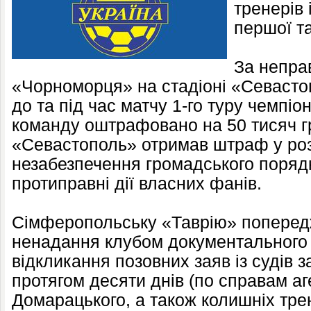
тренерів 
першої та
За неправ
«Чорноморця» на стадіоні «Севасто
до та під час матчу 1-го туру чемпіо
команду оштрафовано на 50 тисяч г
«Севастополь» отримав штраф у розм
незабезпечення громадського порядк
протиправні дії власних фанів.
Сімферопольську «Таврію» попередж
ненадання клубом документального
відкликання позовних заяв із судів з
протягом десяти днів (по справам аге
Домарацького, а також колишніх тре