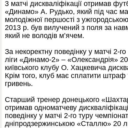
3 матчі дискваліфікації отримав футб
«Динамо» А. Рудько, який під час ма
молодіжної першості з ужгородсько
2013 р. був вилучений з поля за на
який не володів м’ячем.
За некоректну поведінку у матчі 2-г
ліги «Динамо-2» – «Олександрія» 20
київського клубу О. Хацкевича дискв
Крім того, клуб має сплатити штраф у
гривень.
Старший тренер донецького «Шахтар
отримав одноматчеву дискваліфікаці
поведінку у матчі 2-го туру чемпіонат
дніпродзержинською «Сталлю» 20 лип