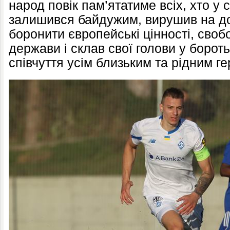
народ повік пам’ятатиме всіх, хто у
залишився байдужим, вирушив на до
боронити європейські цінності, своб
держави і склав свої голови у борот
співчуття усім близьким та рідним ге