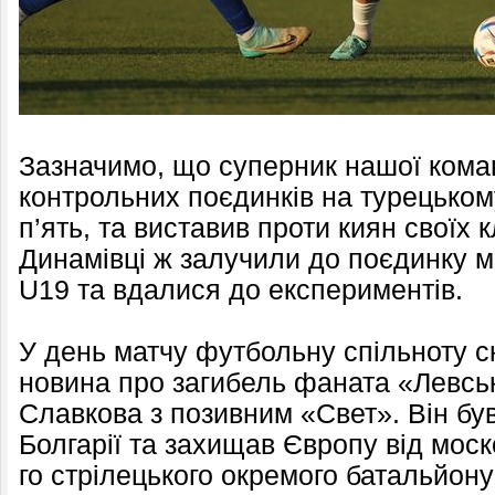
Зазначимо, що суперник нашої кома
контрольних поєдинків на турецькому
п’ять, та виставив проти киян своїх 
Динамівці ж залучили до поєдинку м
U19 та вдалися до експериментів.
У день матчу футбольну спільноту с
новина про загибель фаната «Левсь
Славкова з позивним «Свет». Він бу
Болгарії та захищав Європу від моск
го стрілецького окремого батальйону