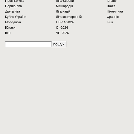
Прем'єр-ліга
Ліга Європи
Іспанія
Перша ліга
Міжнародні
Італія
Друга ліга
Ліга націй
Німеччина
Кубок України
Ліга конференцій
Франція
Молодіжка
ЄВРО-2024
Інші
Юнаки
OI-2024
Інші
ЧС-2026