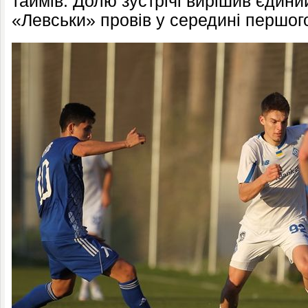
таймів. Долю зустрічі вирішив єдини
«Левськи» провів у середині першог