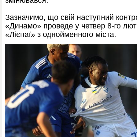
змінювався.
Зазначимо, що свій наступний конт
«Динамо» проведе у четвер 8-го люто
«Лієпаї» з однойменного міста.