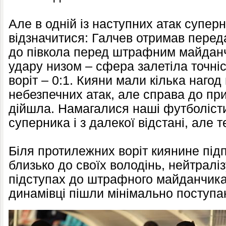
Але в одній із наступних атак супер
відзначитися: Галчев отримав переда
до півкола перед штрафним майданч
удару низом – сфера залетіла точнісі
воріт – 0:1. Кияни мали кілька нагод
небезпечних атак, але справа до при
дійшла. Намагалися наші футболіст
суперника і з далекої відстані, але 
Біля протилежних воріт киянине під
близько до своїх володінь, нейтрал
підступах до штрафного майданчика
динамівці пішли мінімально поступа