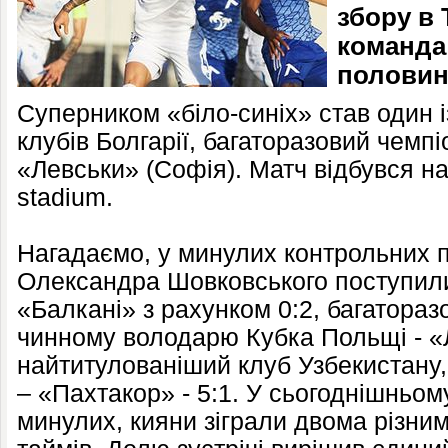
збору в 
команда 
половин
Суперником «біло-синіх» став один 
клубів Болгарії, багаторазовий чемп
«Левськи» (Софія). Матч відбувся на
stadium.
Нагадаємо, у минулих контрольних п
Олександра Шовковського поступил
«Балкані» з рахунком 0:2, багатора
чинному володарю Кубка Польщі - «Ле
найтитулованіший клуб Узбекистану,
– «Пахтакор» - 5:1. У сьогоднішньому
минулих, кияни зіграли двома різни