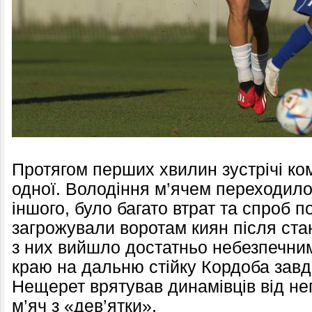
Протягом перших хвилин зустрічі к
одної. Володіння м’ячем переходило
іншого, було багато втрат та спроб п
загрожували воротам киян після ст
з них вийшло достатньо небезпечним
краю на дальню стійку Кордоба завд
Нещерет врятував динамівців від н
м’яч з «дев’ятки».