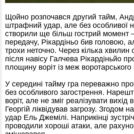
Щойно розпочався другий тайм, Анд
штрафний удар, але без особливої 
створили ще більш гострий момент –
передачу, Рікардіньо бив головою, а
трохи неточно. Через кілька хвилин 
після навісу Галчева Рікардіньйо пр
площину воріт із меж воротарського
У середині тайму гра переважно про
без особливого загострення. Нарешт
воріт, але не зміг реалізувати вихід 
Георгій ліквідував загрозу. Згодом н
удар Ель Джемілі. Наприкінці зустрі
проводили хороші атаки, але рахуно