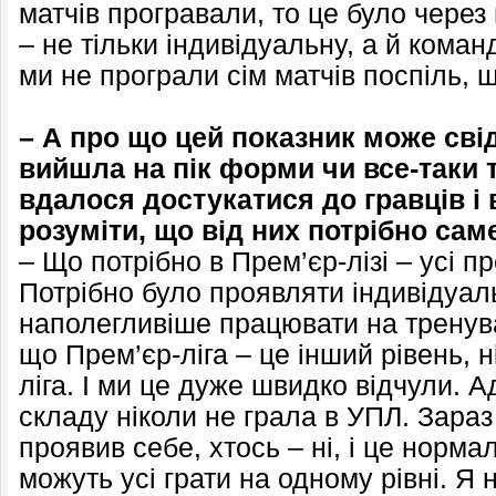
матчів програвали, то це було чере
– не тільки індивідуальну, а й коман
ми не програли сім матчів поспіль,
– А про що цей показник може сві
вийшла на пік форми чи все-таки
вдалося достукатися до гравців і
розуміти, що від них потрібно саме
– Що потрібно в Прем’єр-лізі – усі п
Потрібно було проявляти індивідуал
наполегливіше працювати на тренув
що Прем’єр-ліга – це інший рівень, н
ліга. І ми це дуже швидко відчули. 
складу ніколи не грала в УПЛ. Зараз
проявив себе, хтось – ні, і це норма
можуть усі грати на одному рівні. Я