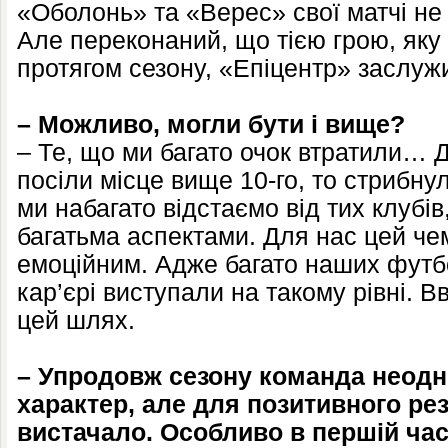
«Оболонь» та «Верес» свої матчі не 
Але переконаний, що тією грою, як
протягом сезону, «Епіцентр» заслужи
– Можливо, могли бути і вище?
– Те, що ми багато очок втратили… Д
посіли місце вище 10-го, то стрибну
ми набагато відстаємо від тих клубів
багатьма аспектами. Для нас цей че
емоційним. Адже багато наших футбо
кар’єрі виступали на такому рівні. 
цей шлях.
– Упродовж сезону команда неод
характер, але для позитивного рез
вистачало. Особливо в першій част