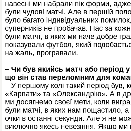
навесні ми набрали пік форми, адже 
були чудові матчі. Але в першій пол
було багато індивідуальних помилок, 
суперників не пробачав. Нас за кож
були матчі, в яких ми наче добре гр
показували футбол, який подобаєтьс
на жаль, програвали.
– Чи був якийсь матч або період у 
що він став переломним для ком
– У першому колі такий період був, к
«Карпати» та «Олександрію». А в дру
ми досягнемо своєї мети, коли вигра
були матчі, в яких нам пощастило, а 
очки в останні секунди. Але я не мо
виключно якесь невезіння. Якщо ми 