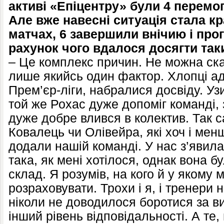
активі «Епіцентру» були 4 перемоги
Але вже навесні ситуація стала к
матчах, 6 завершили внічию і прог
рахунок чого вдалося досягти так
– Це комплекс причин. Не можна ск
лише якийсь один фактор. Хлопці а
Прем’єр-ліги, набралися досвіду. У
той же Рохас дуже допоміг команді, 
дуже добре влився в колектив. Так са
Ковалець чи Олівейра, які хоч і мен
додали нашій команді. У нас з’явила
така, як мені хотілося, однак вона б
склад. Я розумів, на кого й у якому 
розраховувати. Трохи і я, і тренери
ніколи не доводилося боротися за в
інший рівень відповідальності. А те