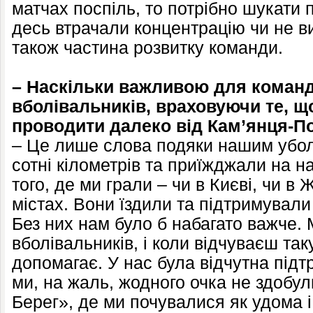
матчах поспіль, то потрібно шукати 
десь втрачали концентрацію чи не в
також частина розвитку команди.
– Наскільки важливою для команд
вболівальників, враховуючи те, щ
проводити далеко від Кам’янця-П
– Це лише слова подяки нашим убол
сотні кілометрів та приїжджали на н
того, де ми грали – чи в Києві, чи в 
містах. Вони їздили та підтримували
Без них нам було б набагато важче.
вболівальників, і коли відчуваєш так
допомагає. У нас була відчутна підт
ми, на жаль, жодного очка не здобули
Берег», де ми почувалися як удома 