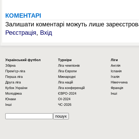
КОМЕНТАРІ
Залишати коментарі можуть лише зареєстрова
Реєстрація
,
Вхід
Українcький футбол
Турніри
Ліги
Збірна
Ліга чемпіонів
Англія
Прем'єр-ліга
Ліга Європи
Іспанія
Перша ліга
Міжнародні
Італія
Друга ліга
Ліга націй
Німеччина
Кубок України
Ліга конференцій
Франція
Молодіжка
ЄВРО-2024
Інші
Юнаки
OI-2024
Інші
ЧС-2026