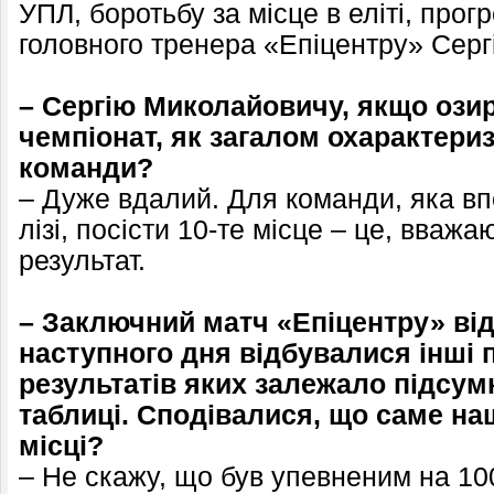
УПЛ, боротьбу за місце в еліті, прог
головного тренера «Епіцентру» Серг
– Сергію Миколайовичу, якщо озир
чемпіонат, як загалом охарактериз
команди?
– Дуже вдалий. Для команди, яка вп
лізі, посісти 10-те місце – це, вваж
результат.
– Заключний матч «Епіцентру» від
наступного дня відбувалися інші 
результатів яких залежало підсумк
таблиці. Сподівалися, що саме на
місці?
– Не скажу, що був упевненим на 10