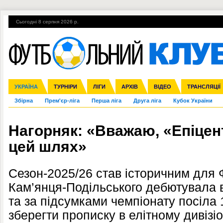
Сьогодні 8 серпня 2026 р.
Гарячі теми
УПЛ, 2-й тур
ВІЙНА
УПЛ-ПЕРЕХОДИ
УКРАЇНА
Ліга чемпіонів
Англія
ЧС-2014
Іспанія
ЄВРО-2016
ТУРНІРИ
Ліга Європи
Італія
Росія
ЛІГИ
Німеччина
Міжнародні
Кубок конфедерацій
АРХІВ
Франція
ВІДЕО
Ліга націй
Інші
ЧЄ-2015 (U-21
ТРАНСЛЯЦІЇ
Ліга конф
Збірна
Прем'єр-ліга
Перша ліга
Друга ліга
Кубок України
Нагорняк: «Вважаю, «Епіцен
цей шлях»
Сезон-2025/26 став історичним для 
Кам’янця-Подільського дебютувала в 
та за підсумками чемпіонату посіла 
зберегти прописку в елітному дивізі