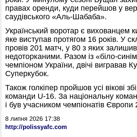
правах оренди, куди перейшов у вере
саудівського «Аль-Шабаба».
Український воротар є вихованцем к
яке виступав протягом 16 років. У ск
провів 201 матч, у 80 з яких залишив
недоторканими. Разом із «біло-сині
чемпіоном України, двічі вигравав Ку
Суперкубок.
Також голкіпер пройшов усі вікові зб
команди U-16. За національну коман
і був учасником чемпіонатів Європи 
8 липня 2026 17:38
http://polissyafc.com