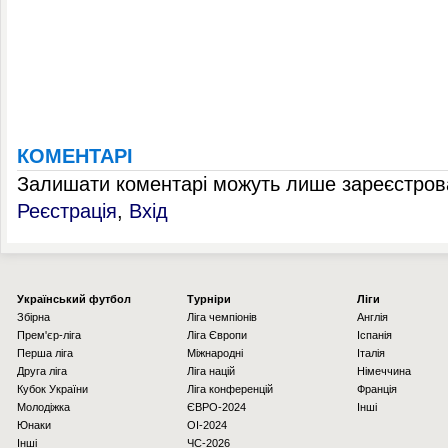
КОМЕНТАРІ
Залишати коментарі можуть лише зареєстрова
Реєстрація
,
Вхід
Українcький футбол
Турніри
Ліги
Збірна
Ліга чемпіонів
Англія
Прем'єр-ліга
Ліга Європи
Іспанія
Перша ліга
Міжнародні
Італія
Друга ліга
Ліга націй
Німеччина
Кубок України
Ліга конференцій
Франція
Молодіжка
ЄВРО-2024
Інші
Юнаки
OI-2024
Інші
ЧС-2026