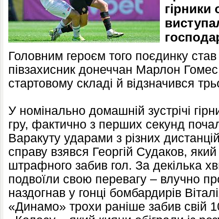
гірники 
виступа
господар
Головним героєм того поєдинку став
півзахисник донеччан Марлон Гомес
стартовому складі й відзначився тр
У номінально домашній зустрічі гірн
гру, фактично з перших секунд поча
Варакуту ударами з різних дистанцій
справу взявся Георгій Судаков, який
штрафного забив гол. За декілька х
подвоїли свою перевагу – влучно пр
наздогнав у гонці бомбардирів Вітал
«Динамо» трохи раніше забив свій 10