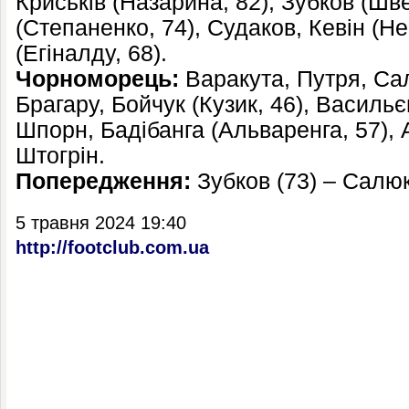
Криськів (Назарина, 82), Зубков (Шв
(Степаненко, 74), Судаков, Кевін (Не
(Егіналду, 68).
Чорноморець:
Варакута, Путря, Сал
Брагару, Бойчук (Кузик, 46), Василь
Шпорн, Бадібанга (Альваренга, 57), А
Штогрін.
Попередження:
Зубков (73) – Салюк
5 травня 2024 19:40
http://footclub.com.ua