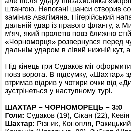
але після удару півзахисника «моряк
штангою. Непогані шанси створив со
замінив Авагімяна. Нігерійський нап
дальній удар із правого флангу, а М
м’яч, який пролетів повз ближню сті
«Чорноморця» розвернувся перед ч
дальнім ударом в лівий нижній кут, 
Під кінець гри Судаков міг оформит
повз ворота. В підсумку, «Шахтар» з
втримав відрив у чотири очки від «Д
зустрінеться у наступному турі.
ШАХТАР – ЧОРНОМОРЕЦЬ – 3:0
Голи:
Судаков (19), Сікан (22), Кевін 
Шахтар:
Різник, Конопля, Ракицький