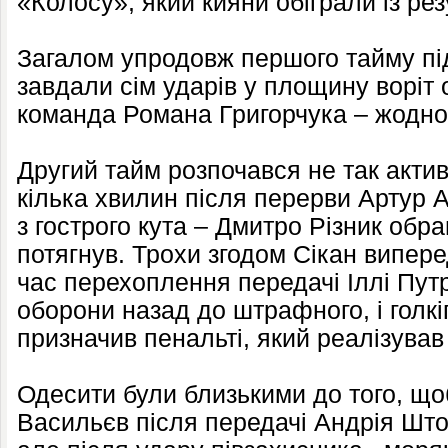
«Колосу», який кияни обіграли із рез
Загалом упродовж першого тайму пі
завдали сім ударів у площину воріт 
команда Романа Григорчука – жодно
Другий тайм розпочався не так акти
кілька хвилин після перерви Артур 
з гострого кута – Дмитро Різник обр
потягнув. Трохи згодом Сікан випере
час перехоплення передачі Іллі Путр
оборони назад до штрафного, і голкі
призначив пенальті, який реалізував
Одесити були близькими до того, щоб
Васильєв після передачі Андрія Што