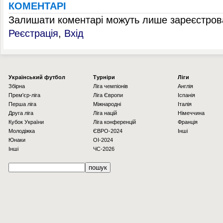
КОМЕНТАРІ
Залишати коментарі можуть лише зареєстрова
Реєстрація
,
Вхід
Українcький футбол
Турніри
Ліги
Збірна
Ліга чемпіонів
Англія
Прем'єр-ліга
Ліга Європи
Іспанія
Перша ліга
Міжнародні
Італія
Друга ліга
Ліга націй
Німеччина
Кубок України
Ліга конференцій
Франція
Молодіжка
ЄВРО-2024
Інші
Юнаки
OI-2024
Інші
ЧС-2026