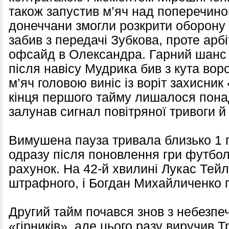
також запустив м’яч над поперечино
донеччани змогли розкрити оборону 
забив з передачі Зубкова, проте арбі
офсайд в Олександра. Гарний шанс 
після навісу Мудрика бив з кута воро
м’яч головою виніс із воріт захисник
кінця першого тайму лишалося понад
залунав сигнал повітряної тривоги й
Вимушена пауза тривала близько 1 г
одразу після поновлення гри футбо
рахунок. На 42-й хвилині Лукас Тей
штрафного, і Богдан Михайличенко п
Другий тайм почався знов з небезпеч
«гірників», але цього разу виручив 