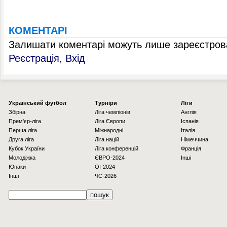
КОМЕНТАРІ
Залишати коментарі можуть лише зареєстрова
Реєстрація
,
Вхід
Українcький футбол
Турніри
Ліги
Збірна
Ліга чемпіонів
Англія
Прем'єр-ліга
Ліга Європи
Іспанія
Перша ліга
Міжнародні
Італія
Друга ліга
Ліга націй
Німеччина
Кубок України
Ліга конференцій
Франція
Молодіжка
ЄВРО-2024
Інші
Юнаки
OI-2024
Інші
ЧС-2026