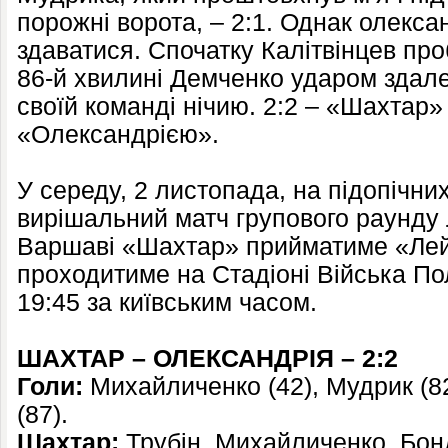
порожні ворота, – 2:1. Однак олекса
здаватися. Спочатку Калітвінцев про
86-й хвилині Демченко ударом здале
своїй команді нічию. 2:2 – «Шахтар» 
«Олександрією».
У середу, 2 листопада, на підопічни
вирішальний матч групового раунду Л
Варшаві «Шахтар» прийматиме «Лейп
проходитиме на Стадіоні Війська По
19:45 за київським часом.
ШАХТАР – ОЛЕКСАНДРІЯ – 2:2
Голи:
Михайличенко (42), Мудрик (82
(87).
Шахтар:
Трубін, Михайличенко, Бон