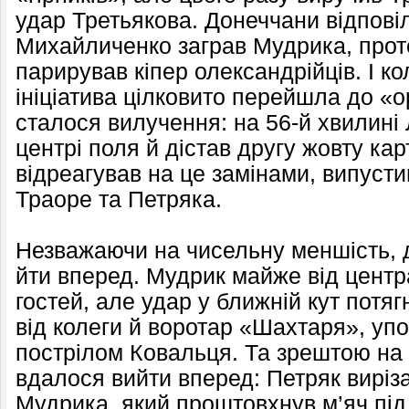
удар Третьякова. Донеччани відпові
Михайличенко заграв Мудрика, проте
парирував кіпер олександрійців. І ко
ініціатива цілковито перейшла до «
сталося вилучення: на 56-й хвилині
центрі поля й дістав другу жовту кар
відреагував на це замінами, випуст
Траоре та Петряка.
Незважаючи на чисельну меншість,
йти вперед. Мудрик майже від централ
гостей, але удар у ближній кут потяг
від колеги й воротар «Шахтаря», уп
пострілом Ковальця. Та зрештою на
вдалося вийти вперед: Петряк вирі
Мудрика, який проштовхнув м’яч під 