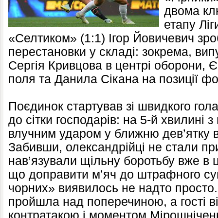
двома кл
етапу Ліг
«Селтиком» (1:1) Ігор Йовичевич зро
перестановки у складі: зокрема, ви
Сергія Кривцова в центрі оборони, 
поля та Данила Сікана на позиції ф
Поєдинок стартував зі швидкого гола
до сітки господарів: на 5-й хвилині 
влучним ударом у ближню дев’ятку в
Забивши, олександрійці не стали при
нав’язували щільну боротьбу вже в ц
що доправити м’яч до штрафного су
чорних» виявилось не надто просто
пройшла над поперечиною, а гості в
контратакою і моментом Мірошніченка