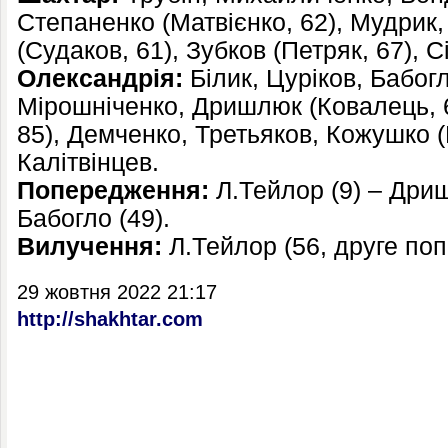
Степаненко (Матвієнко, 62), Мудрик
(Судаков, 61), Зубков (Петряк, 67), С
Олександрія:
Білик, Цуріков, Бабог
Мірошніченко, Дришлюк (Ковалець, 
85), Демченко, Третьяков, Кожушко (
Калітвінцев.
Попередження:
Л.Тейлор (9) – Дриш
Бабогло (49).
Вилучення:
Л.Тейлор (56, друге по
29 жовтня 2022 21:17
http://shakhtar.com