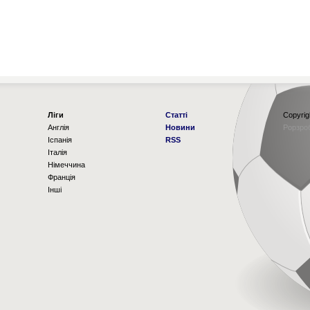
Ліги
Статті
Copyrig
Англія
Новини
Рорзро
Іспанія
RSS
Італія
Німеччина
Франція
Інші