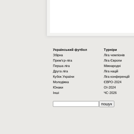
Українcький футбол
Турніри
Збірна
Ліга чемпіонів
Прем'єр-ліга
Ліга Європи
Перша ліга
Міжнародні
Друга ліга
Ліга націй
Кубок України
Ліга конференцій
Молодіжка
ЄВРО-2024
Юнаки
OI-2024
Інші
ЧС-2026