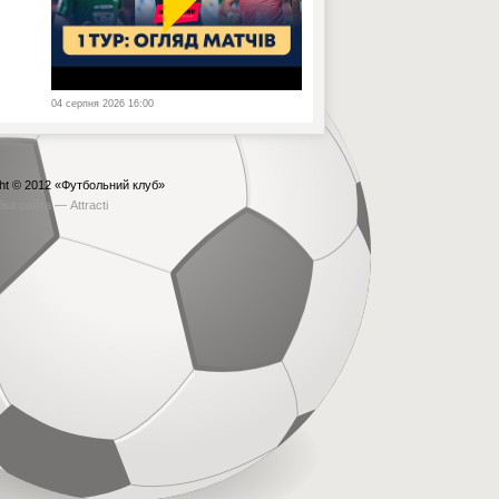
04 серпня 2026 16:00
ht © 2012
«Футбольний клуб»
бка сайта —
Attracti