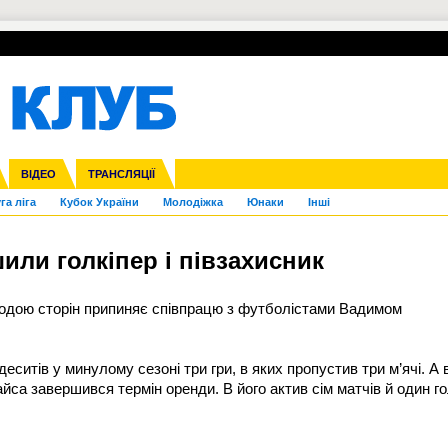
УПЛ-ПЕРЕХОДИ
СКРИЖАЛІ
ЄВРОКУБКИ
Зол
нфедерацій
Франція
ВІДЕО
Ліга націй
Інші
ЧЄ-2015 (U-21)
ТРАНСЛЯЦІЇ
Ліга конференцій
Копа Америка
ЄВРО-2024
ЧС-2018
OI-2024
ЄВРО-2020
ЧС-2026
Ч
га ліга
Кубок України
Молодіжка
Юнаки
Інші
ли голкіпер і півзахисник
одою сторін припиняє співпрацю з футболістами Вадимом
еситів у минулому сезоні три гри, в яких пропустив три м’ячі. А 
йса завершився термін оренди. В його актив сім матчів й один го