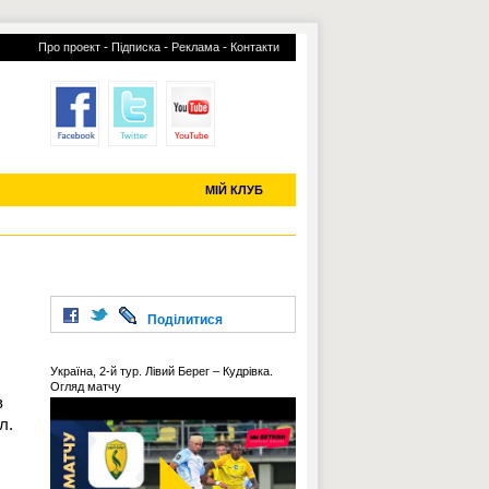
-
-
-
Про проект
Підписка
Реклама
Контакти
отий КЛУБ
УСІ ТРАНСФЕРИ
С-2019 (U-20)
ЧС-2022
МІЙ КЛУБ
Поділитися
Україна, 2-й тур. Лівий Берег – Кудрівка.
Огляд матчу
в
л.