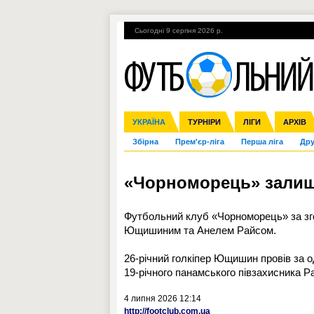
Сьогодні 9 серпня 2026 р.
Гарячі теми
УПЛ, 2-й тур
ВІЙНА
УКРАЇНА
Ліга чемпіонів
Англія
ЧС-2014
Іспанія
ЄВРО-2016
ТУРНІРИ
Ліга Європи
Італія
Росія
ЛІГИ
Німеччина
Міжнародні
Кубок ко
АРХІВ
Збірна
Прем'єр-ліга
Перша ліга
Дру
«Чорноморець» залиши
Футбольний клуб «Чорноморець» за зг
Ющишиним та Анелем Райсом.
26-річний голкіпер Ющишин провів за од
19-річного панамського півзахисника Ра
4 липня 2026 12:14
http://footclub.com.ua