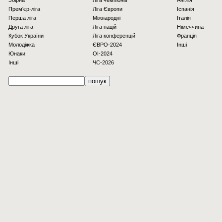
Збірна
Ліга чемпіонів
Англія
Прем'єр-ліга
Ліга Європи
Іспанія
Перша ліга
Міжнародні
Італія
Друга ліга
Ліга націй
Німеччина
Кубок України
Ліга конференцій
Франція
Молодіжка
ЄВРО-2024
Інші
Юнаки
OI-2024
Інші
ЧС-2026