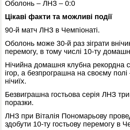
Оболонь – ЛНЗ – 0:0
Цікаві факти та можливі події
90-й матч ЛНЗ в Чемпіонаті.
Оболонь може 30-й раз зіграти внічи
перемогу, в тому числі 10-ту домаш
Нічийна домашня клубна рекордна с
ігор, а безпрограшна на своєму полі 
нічиїх.
Безвиграшна гостьова серія ЛНЗ трив
поразки.
ЛНЗ при Віталія Пономарьову провед
здобути 10-ту гостьову перемогу в Че