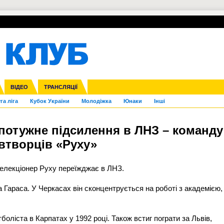
УПЛ-ПЕРЕХОДИ
СКРИЖАЛІ
ЄВРОКУБКИ
Зол
нфедерацій
Франція
ВІДЕО
Ліга націй
Інші
ЧЄ-2015 (U-21)
ТРАНСЛЯЦІЇ
Ліга конференцій
Копа Америка
ЄВРО-2024
ЧС-2018
OI-2024
ЄВРО-2020
ЧС-2026
Ч
га ліга
Кубок України
Молодіжка
Юнаки
Інші
отужне підсилення в ЛНЗ – команду
івтворців «Руху»
селекціонер Руху переїжджає в ЛНЗ.
Гараса. У Черкасах він сконцентрується на роботі з академією,
оліста в Карпатах у 1992 році. Також встиг пограти за Львів,