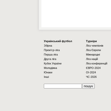
Українcький футбол
Турніри
Збірна
Ліга чемпіонів
Прем'єр-ліга
Ліга Європи
Перша ліга
Міжнародні
Друга ліга
Ліга націй
Кубок України
Ліга конференцій
Молодіжка
ЄВРО-2024
Юнаки
OI-2024
Інші
ЧС-2026