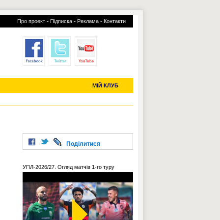
-
-
-
Про проект
Підписка
Реклама
Контакти
отий КЛУБ
УСІ ТРАНСФЕРИ
С-2019 (U-20)
ЧС-2022
МІЙ КЛУБ
Поділитися
УПЛ-2026/27. Огляд матчів 1-го туру