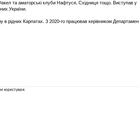
акел та аматорські клуби Нафтуся, Східниця тощо. Виступав у
рних України.
ру в рідних Карпатах. З 2020-го працював керівником Департамен
і користувачі.