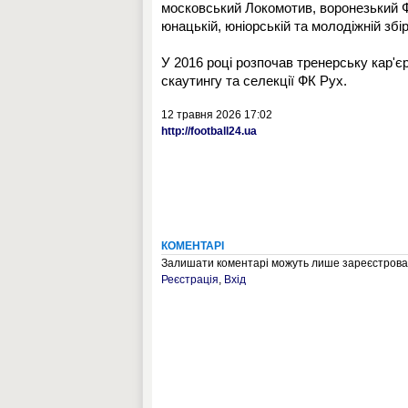
московський Локомотив, воронезький Ф
юнацькій, юніорській та молодіжній збі
У 2016 році розпочав тренерську кар'є
скаутингу та селекції ФК Рух.
12 травня 2026 17:02
http://football24.ua
КОМЕНТАРІ
Залишати коментарі можуть лише зареєстрован
Реєстрація
,
Вхід