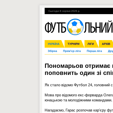
Сьогодні 8 серпня 2026 р.
Гарячі теми
УПЛ, 2-й тур
ВІЙНА
УКРАЇНА
Ліга чемпіонів
Англія
ЧС-2014
Іспанія
ЄВРО-2016
ТУРНІРИ
Ліга Європи
Італія
Росія
ЛІГИ
Німеччина
Міжнародні
Кубок ко
АРХІВ
Збірна
Прем'єр-ліга
Перша ліга
Дру
Пономарьов отримає п
поповнить один зі сп
Як стало відомо Футбол 24, головний 
Мова про відомого екс-форварда Олега 
юнацькою та молодіжними командами.
Нагадаємо, Гарас розпочав кар'єру футб