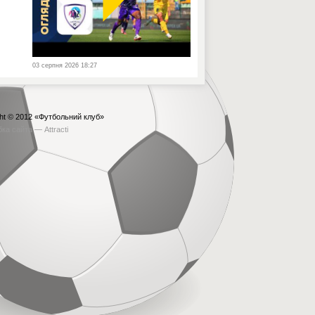
03 серпня 2026 18:27
ht © 2012
«Футбольний клуб»
бка сайта —
Attracti