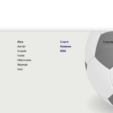
Ліги
Статті
Copyrig
Англія
Новини
Рорзро
Іспанія
RSS
Італія
Німеччина
Франція
Інші