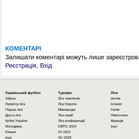
КОМЕНТАРІ
Залишати коментарі можуть лише зареєстрова
Реєстрація
,
Вхід
Українcький футбол
Турніри
Ліги
Збірна
Ліга чемпіонів
Англія
Прем'єр-ліга
Ліга Європи
Іспанія
Перша ліга
Міжнародні
Італія
Друга ліга
Ліга націй
Німеччина
Кубок України
Ліга конференцій
Франція
Молодіжка
ЄВРО-2024
Інші
Юнаки
OI-2024
Інші
ЧС-2026