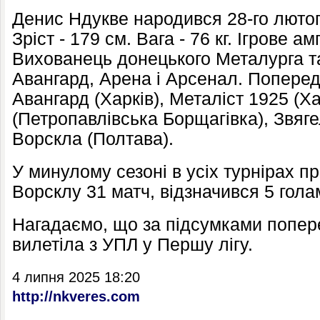
Денис Ндукве народився 28-го лютог
Зріст - 179 см. Вага - 76 кг. Ігрове а
Вихованець донецького Металурга та
Авангард, Арена і Арсенал. Попередн
Авангард (Харків), Металіст 1925 (Х
(Петропавлівська Борщагівка), Звяге
Ворскла (Полтава).
У минулому сезоні в усіх турнірах пр
Ворсклу 31 матч, відзначився 5 гола
Нагадаємо, що за підсумками попер
вилетіла з УПЛ у Першу лігу.
4 липня 2025 18:20
http://nkveres.com