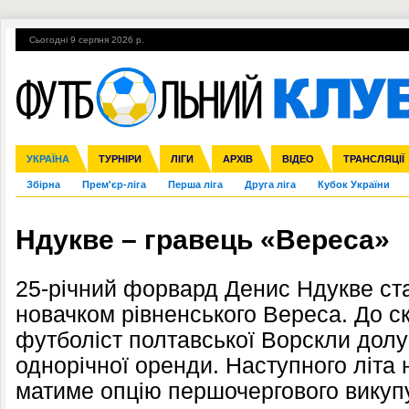
Сьогодні 9 серпня 2026 р.
Гарячі теми
УПЛ, 2-й тур
ВІЙНА
УПЛ-ПЕРЕХОДИ
УКРАЇНА
Ліга чемпіонів
Англія
ЧС-2014
Іспанія
ЄВРО-2016
ТУРНІРИ
Ліга Європи
Італія
Росія
ЛІГИ
Німеччина
Міжнародні
Кубок конфедерацій
АРХІВ
Франція
ВІДЕО
Ліга націй
Інші
ЧЄ-2015 (U-21
ТРАНСЛЯЦІЇ
Ліга конф
Збірна
Прем'єр-ліга
Перша ліга
Друга ліга
Кубок України
Ндукве – гравець «Вереса»
25-річний форвард Денис Ндукве ста
новачком рівненського Вереса. До с
футболіст полтавської Ворскли дол
однорічної оренди. Наступного літа
матиме опцію першочергового викупу