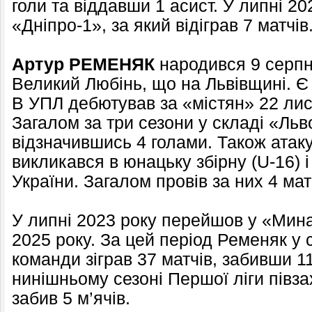
голи та віддавши 1 асист. У липні 2
«Дніпро-1», за який відіграв 7 матчів
Артур РЕМЕНЯК
народився 9 серпня
Великий Любінь, що на Львівщині. Є
В УПЛ дебютував за «містян» 22 лис
Загалом за три сезони у складі «Льво
відзначившись 4 голами. Також атак
викликався в юнацьку збірну (U-16) і
України. Загалом провів за них 4 мат
У липні 2023 року перейшов у «Минай
2025 року. За цей період Ременяк у 
команди зіграв 37 матчів, забивши 11
нинішньому сезоні Першої ліги півзах
забив 5 м’ячів.