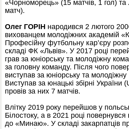
«Чорноморець» (15 матчів, 1 гол) та
матч).
Олег ГОРІН
народився 2 лютого 2000
вихованцем молодіжних академій «К
Професійну футбольну кар’єру розпо
складі ФК «Львів». У 2017 році пер
грав за юніорську та молодіжну кома
за головну команду. Після чого пове
виступав за юніорську та молодіжну
Виступав за юнацькі збірні України (
провів за них 7 матчів.
Влітку 2019 року перейшов у польсь
Білостоку, а в 2021 році повернувся
до «Минаю». У складі закарпатців пр