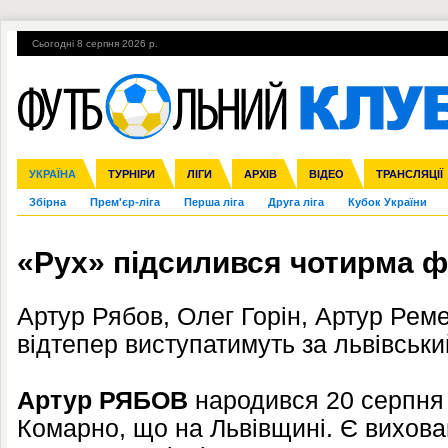
Сьогодні 8 серпня 2026 р.
Гарячі теми
УПЛ, 2-й тур
ВІЙНА
УПЛ-ПЕРЕХОДИ
УКРАЇНА
Ліга чемпіонів
Англія
ЧС-2014
Іспанія
ЄВРО-2016
ТУРНІРИ
Ліга Європи
Італія
Росія
ЛІГИ
Німеччина
Міжнародні
Кубок конфедерацій
АРХІВ
Франція
ВІДЕО
Ліга націй
Інші
ЧЄ-2015 (U-21
ТРАНСЛЯЦІЇ
Ліга конф
Збірна
Прем'єр-ліга
Перша ліга
Друга ліга
Кубок України
«Рух» підсилився чотирма 
Артур Рябов, Олег Горін, Артур Рем
відтепер виступатимуть за львівськи
Артур РЯБОВ
народився 20 серпня 2
Комарно, що на Львівщині. Є вихова