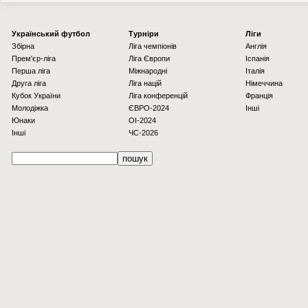
Українcький футбол
Турніри
Ліги
Збірна
Ліга чемпіонів
Англія
Прем'єр-ліга
Ліга Європи
Іспанія
Перша ліга
Міжнародні
Італія
Друга ліга
Ліга націй
Німеччина
Кубок України
Ліга конференцій
Франція
Молодіжка
ЄВРО-2024
Інші
Юнаки
OI-2024
Інші
ЧС-2026