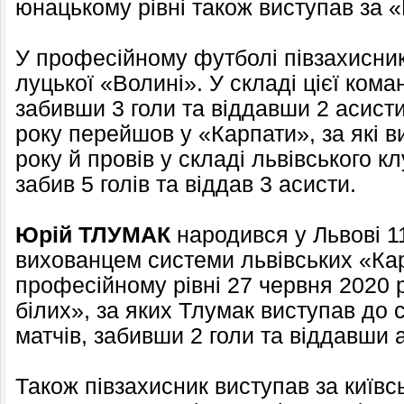
юнацькому рівні також виступав за 
У професійному футболі півзахисник
луцької «Волині». У складі цієї кома
забивши 3 голи та віддавши 2 асисти
року перейшов у «Карпати», за які в
року й провів у складі львівського кл
забив 5 голів та віддав 3 асисти.
Юрій ТЛУМАК
народився у Львові 1
вихованцем системи львівських «Ка
професійному рівні 27 червня 2020 р
білих», за яких Тлумак виступав до с
матчів, забивши 2 голи та віддавши а
Також півзахисник виступав за київ