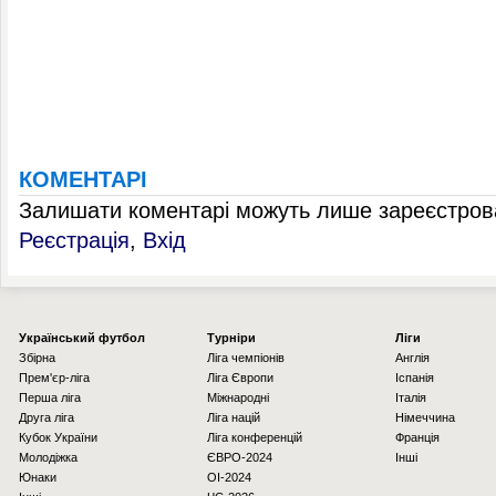
КОМЕНТАРІ
Залишати коментарі можуть лише зареєстрова
Реєстрація
,
Вхід
Українcький футбол
Турніри
Ліги
Збірна
Ліга чемпіонів
Англія
Прем'єр-ліга
Ліга Європи
Іспанія
Перша ліга
Міжнародні
Італія
Друга ліга
Ліга націй
Німеччина
Кубок України
Ліга конференцій
Франція
Молодіжка
ЄВРО-2024
Інші
Юнаки
OI-2024