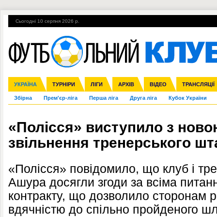
Сьогодні 10 серпня 2026 р.
Гарячі теми
УПЛ, 2-й тур
ВІЙНА
УПЛ-ПЕРЕХОДИ
УКРАЇНА
Ліга чемпіонів
Англія
ЧС-2014
Іспанія
ЄВРО-2016
ТУРНІРИ
Ліга Європи
Італія
Росія
ЛІГИ
Німеччина
Міжнародні
Кубок конфедерацій
АРХІВ
Франція
ВІДЕО
Ліга націй
Інші
ЧЄ-2015 (U-21
ТРАНСЛЯЦІЇ
Ліга конф
Збірна
Прем'єр-ліга
Перша ліга
Друга ліга
Кубок України
«Полісся» виступило з нов
звільнення тренерського ш
«Полісся» повідомило, що клуб і тр
Ашура досягли згоди за всіма пита
контракту, що дозволило сторонам р
вдячністю до спільно пройденого шл