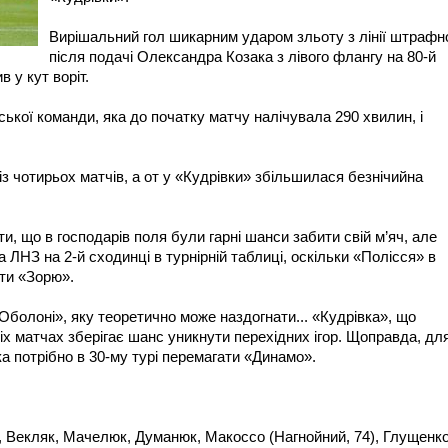
Вирішальний гол шикарним ударом зльоту з лінії штрафн
після подачі Олександра Козака з лівого флангу на 80-й
 у кут воріт.
ької команди, яка до початку матчу налічувала 290 хвилин, і
 чотирьох матчів, а от у «Кудрівки» збільшилася безнічийна
и, що в господарів поля були гарні шанси забити свій м’яч, але
 ЛНЗ на 2-й сходинці в турнірній таблиці, оскільки «Полісся» в
ти «Зорю».
«Оболоні», яку теоретично може наздогнати... «Кудрівка», що
х матчах зберігає шанс уникнути перехідних ігор. Щоправда, дл
а потрібно в 30-му турі перемагати «Динамо».
 Векляк, Мачелюк, Думанюк, Макоссо (Нагнойний, 74), Глущенк