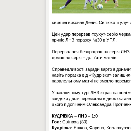
хвилині виконав Денис Світюха й улучив
Цей удар перервав «суху» серію черкас
приніс ЛНЗ поразку №30 в УПЛ.
Перервалася безпрограшна серія ЛНЗ із
домашня серія – до п’яти матчів.
Справедливості заради варто відзначит
навіть поразка від «Кудрівки» залишила
паралельному матчі не змогло перемог
У заключному турі ЛНЗ зіграє на полі 
завдяки двом перемогам в двох останні
цього підопічним Олександра Протченк
КУДРІВКА – ЛНЗ – 1:0
Гол:
Світюха (80).
Кудрівка:
Яшков, Фарина, Коллахуазо,