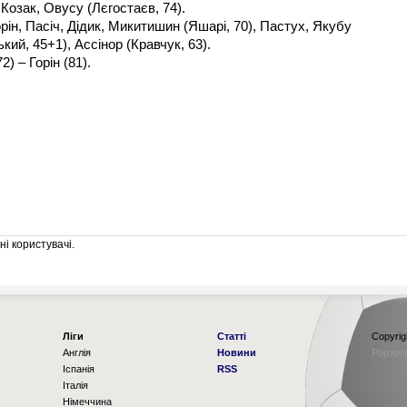
 Козак, Овусу (Лєгостаєв, 74).
ін, Пасіч, Дідик, Микитишин (Яшарі, 70), Пастух, Якубу
кий, 45+1), Ассінор (Кравчук, 63).
) – Горін (81).
і користувачі.
Ліги
Статті
Copyrig
Англія
Новини
Рорзро
Іспанія
RSS
Італія
Німеччина