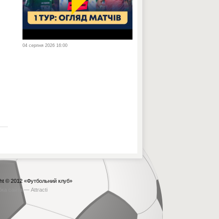
04 серпня 2026 16:00
ht © 2012
«Футбольний клуб»
бка сайта —
Attracti