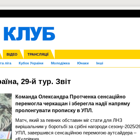
УПЛ-ПЕРЕХОДИ
СКРИЖАЛІ
ЄВРОКУБКИ
Зол
нфедерацій
Франція
ВІДЕО
Ліга націй
Інші
ЧЄ-2015 (U-21)
ТРАНСЛЯЦІЇ
Ліга конференцій
Копа Америка
ЄВРО-2024
ЧС-2018
OI-2024
ЄВРО-2020
ЧС-2026
Ч
га ліга
Кубок України
Молодіжка
Юнаки
Інші
аїна, 29-й тур. Звіт
Команда Олександра Протченка сенсаційно
перемогла черкащан і зберегла надії напряму
пролонгувати прописку в УПЛ.
Матч, який за певних обставин міг стати для ЛНЗ
вирішальним у боротьбі за срібні нагороди сезону-2025/2
УПЛ, завершився сенсаційною перемогою аутсайдера –
«Кудрівки».