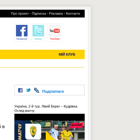
-
-
-
Про проект
Підписка
Реклама
Контакти
отий КЛУБ
УСІ ТРАНСФЕРИ
С-2019 (U-20)
ЧС-2022
МІЙ КЛУБ
Поділитися
Україна, 2-й тур. Лівий Берег – Кудрівка.
Огляд матчу
6 в