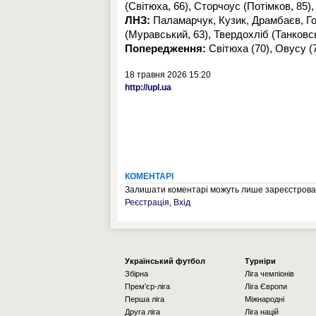
(Світюха, 66), Сторчоус (Потімков, 85),
ЛНЗ:
Паламарчук, Кузик, Драмбаєв, Гор
(Муравський, 63), Твердохліб (Танковсь
Попередження:
Світюха (70), Овусу (72
18 травня 2026 15:20
http://upl.ua
КОМЕНТАРІ
Залишати коментарі можуть лише зареєстрован
Реєстрація
,
Вхід
Українcький футбол
Турніри
Збірна
Ліга чемпіонів
Прем'єр-ліга
Ліга Європи
Перша ліга
Міжнародні
Друга ліга
Ліга націй