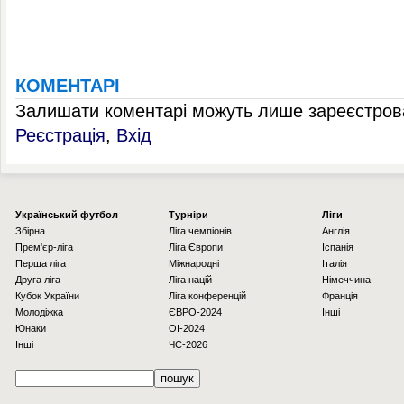
КОМЕНТАРІ
Залишати коментарі можуть лише зареєстрова
Реєстрація
,
Вхід
Українcький футбол
Турніри
Ліги
Збірна
Ліга чемпіонів
Англія
Прем'єр-ліга
Ліга Європи
Іспанія
Перша ліга
Міжнародні
Італія
Друга ліга
Ліга націй
Німеччина
Кубок України
Ліга конференцій
Франція
Молодіжка
ЄВРО-2024
Інші
Юнаки
OI-2024
Інші
ЧС-2026