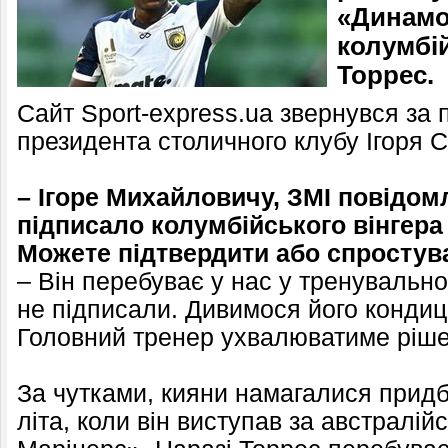
«Динамо
колумбі
Торрес.
Сайт Sport-express.ua звернувся за
президента столичного клубу Ігоря С
– Ігоре Михайловичу, ЗМІ повідо
підписало колумбійського вінгера
Можете підтвердити або спростув
– Він перебуває у нас у тренувально
не підписали. Дивимося його кондиці
Головний тренер ухвалюватиме ріш
За чутками, кияни намагалися прид
літа, коли він виступав за австралі