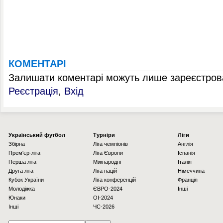
КОМЕНТАРІ
Залишати коментарі можуть лише зареєстрова
Реєстрація
,
Вхід
Українcький футбол
Турніри
Ліги
Збірна
Ліга чемпіонів
Англія
Прем'єр-ліга
Ліга Європи
Іспанія
Перша ліга
Міжнародні
Італія
Друга ліга
Ліга націй
Німеччина
Кубок України
Ліга конференцій
Франція
Молодіжка
ЄВРО-2024
Інші
Юнаки
OI-2024
Інші
ЧС-2026