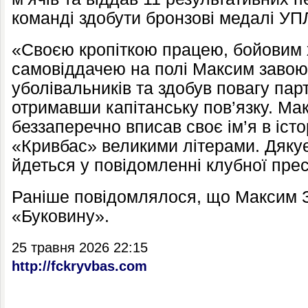
команді здобути бронзові медалі УП
«Своєю кропіткою працею, бойовим 
самовіддачею на полі Максим завою
уболівальників та здобув повагу пар
отримавши капітанську пов’язку. М
беззаперечно вписав своє ім’я в іст
«Кривбас» великими літерами. Дякуєм
йдеться у повідомленні клубної пре
Раніше повідомлялося, що Максим 
«Буковину».
25 травня 2026 22:15
http://fckryvbas.com