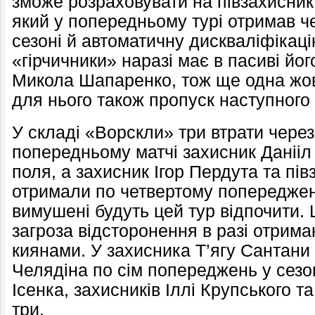
зможе розраховувати на півзахисни
який у попередньому турі отримав 
сезоні й автоматичну дискваліфікаці
«гірчичники» наразі має в пасиві йог
Микола Шапаренко, тож ще одна жов
для нього також пропуск наступного 
У складі «Ворскли» три втрати через
попередньому матчі захисник Данііл
поля, а захисник Ігор Пердута та пі
отримали по четвертому попередженн
вимушені будуть цей тур відпочити. 
загроза відсторонення в разі отрима
киянами. У захисника Т’ягу Сантани
Челядіна по сім попереджень у сезон
Ісенка, захисників Іллі Крупського 
три.