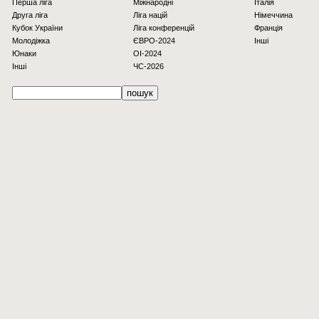
Перша ліга
Міжнародні
Італія
Друга ліга
Ліга націй
Німеччина
Кубок України
Ліга конференцій
Франція
Молодіжка
ЄВРО-2024
Інші
Юнаки
OI-2024
Інші
ЧС-2026