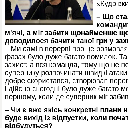
«Кудрівк
– Що ста
команди
м'ячі, а міг забити щонайменше щ
доводилося бачити такої гри у зах
– Ми самі в перерві про це розмовля
фазах було дуже багато помилок. Та
захист, а вся команда, тому що не 
супернику розпочинати швидкі атак
добре скористався, створював пере
і дійсно сьогодні було дуже багато м
першому, коли де суперник міг забив
– Чи є вже якісь конкретні плани 
буде вихід із відпустки, коли поча
відбудуться?