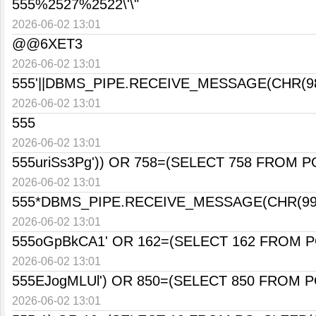
555%2527%2522\'\"
2026-06-02 13:01
@@6XET3
2026-06-02 13:01
555'||DBMS_PIPE.RECEIVE_MESSAGE(CHR(98)||
2026-06-02 13:01
555
2026-06-02 13:01
555uriSs3Pg')) OR 758=(SELECT 758 FROM P
2026-06-02 13:01
555*DBMS_PIPE.RECEIVE_MESSAGE(CHR(99)||
2026-06-02 13:01
555oGpBkCA1' OR 162=(SELECT 162 FROM P
2026-06-02 13:01
555EJogMLUl') OR 850=(SELECT 850 FROM P
2026-06-02 13:01