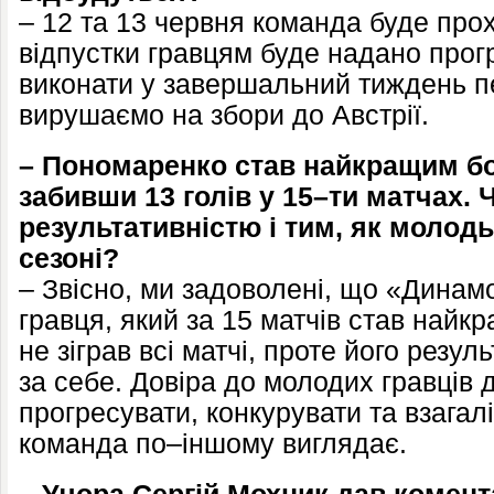
– 12 та 13 червня команда буде про
відпустки гравцям буде надано прог
виконати у завершальний тиждень п
вирушаємо на збори до Австрії.
– Пономаренко став найкращим б
забивши 13 голів у 15–ти матчах. 
результативністю і тим, як молод
сезоні?
– Звісно, ми задоволені, що «Динам
гравця, який за 15 матчів став най
не зіграв всі матчі, проте його резул
за себе. Довіра до молодих гравців
прогресувати, конкурувати та взагалі
команда по–іншому виглядає.