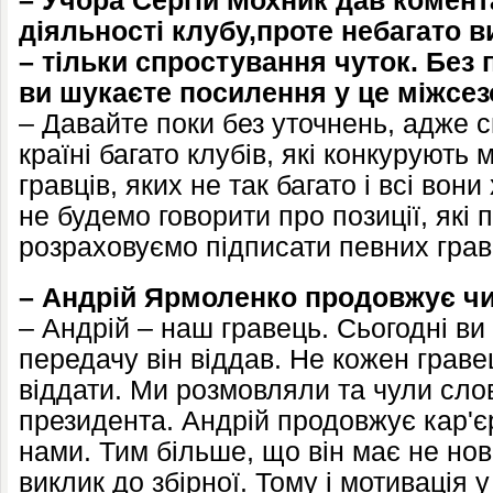
– Учора Сергій Мохник дав комен
діяльності клубу,проте небагато в
– тільки спростування чуток. Без п
ви шукаєте посилення у це міжсе
– Давайте поки без уточнень, адже с
країні багато клубів, які конкурують 
гравців, яких не так багато і всі вон
не будемо говорити про позиції, які
розраховуємо підписати певних грав
– Андрій Ярмоленко продовжує чи
– Андрій – наш гравець. Сьогодні ви
передачу він віддав. Не кожен граве
віддати. Ми розмовляли та чули сло
президента. Андрій продовжує кар'єр
нами. Тим більше, що він має не нов
виклик до збірної. Тому і мотивація 