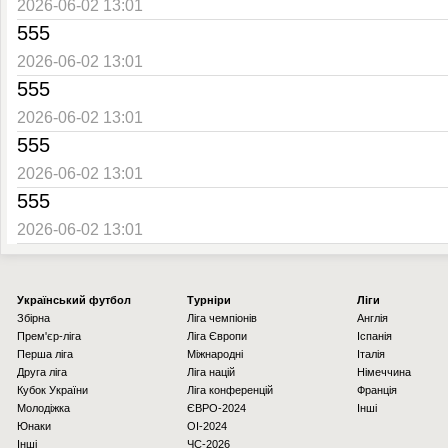
2026-06-02 13:01
555
2026-06-02 13:01
555
2026-06-02 13:01
555
2026-06-02 13:01
555
2026-06-02 13:01
Українcький футбол
Турніри
Ліги
Збірна
Ліга чемпіонів
Англія
Прем'єр-ліга
Ліга Європи
Іспанія
Перша ліга
Міжнародні
Італія
Друга ліга
Ліга націй
Німеччина
Кубок України
Ліга конференцій
Франція
Молодіжка
ЄВРО-2024
Інші
Юнаки
OI-2024
Інші
ЧС-2026