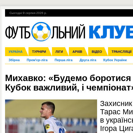
Сьогодні 9 серпня 2026 р.
Гарячі теми
УПЛ, 2-й тур
ВІЙНА
УПЛ-ПЕРЕХОДИ
УКРАЇНА
Ліга чемпіонів
Англія
ЧС-2014
Іспанія
ЄВРО-2016
ТУРНІРИ
Ліга Європи
Італія
Росія
ЛІГИ
Німеччина
Міжнародні
Кубок конфедерацій
АРХІВ
Франція
ВІДЕО
Ліга націй
Інші
ЧЄ-2015 (U-21
ТРАНСЛЯЦІЇ
Ліга конф
Збірна
Прем'єр-ліга
Перша ліга
Друга ліга
Кубок України
Михавко: «Будемо боротися 
Кубок важливий, і чемпіонат
Захисник
Тарас Ми
в україн
Ігора Циг