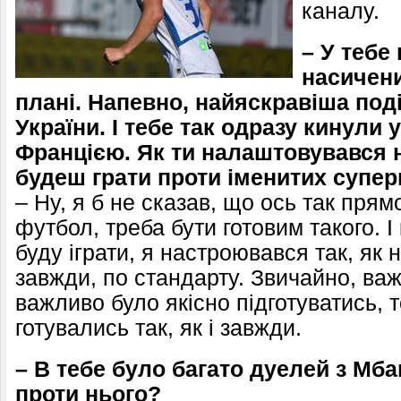
каналу.
– У тебе
насичени
плані. Напевно, найяскравіша поді
України. І тебе так одразу кинули у
Францією. Як ти налаштовувався н
будеш грати проти іменитих супер
– Ну, я б не сказав, що ось так прям
футбол, треба бути готовим такого. І
буду іграти, я настроювався так, як 
завжди, по стандарту. Звичайно, важ
важливо було якісно підготуватись,
готувались так, як і завжди.
– В тебе було багато дуелей з Мбап
проти нього?