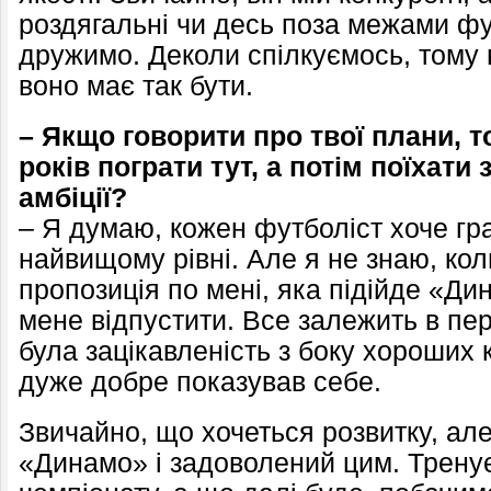
роздягальні чи десь поза межами ф
дружимо. Деколи спілкуємось, тому н
воно має так бути.
– Якщо говорити про твої плани, т
років пограти тут, а потім поїхати 
амбіції?
– Я думаю, кожен футболіст хоче гра
найвищому рівні. Але я не знаю, кол
пропозиція по мені, яка підійде «Ди
мене відпустити. Все залежить в пе
була зацікавленість з боку хороших к
дуже добре показував себе.
Звичайно, що хочеться розвитку, ал
«Динамо» і задоволений цим. Трену