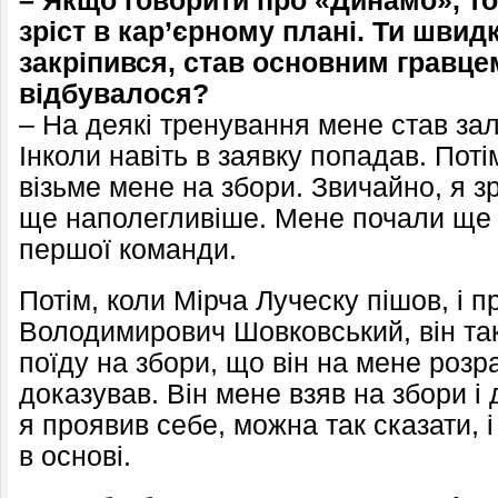
– Якщо говорити про «Динамо», то 
зріст в кар’єрному плані. Ти швид
закріпився, став основним гравцем
відбувалося?
– На деякі тренування мене став за
Інколи навіть в заявку попадав. Поті
візьме мене на збори. Звичайно, я зр
ще наполегливіше. Мене почали ще 
першої команди.
Потім, коли Мірча Луческу пішов, і
Володимирович Шовковський, він так
поїду на збори, що він на мене розр
доказував. Він мене взяв на збори і 
я проявив себе, можна так сказати, і
в основі.