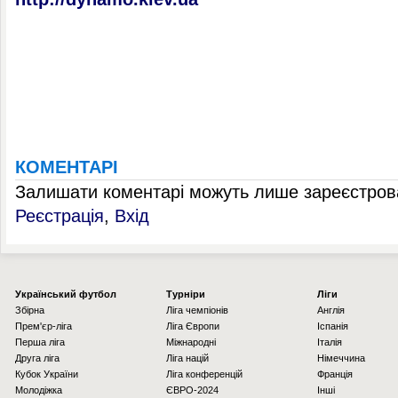
КОМЕНТАРІ
Залишати коментарі можуть лише зареєстрова
Реєстрація
,
Вхід
Українcький футбол
Турніри
Ліги
Збірна
Ліга чемпіонів
Англія
Прем'єр-ліга
Ліга Європи
Іспанія
Перша ліга
Міжнародні
Італія
Друга ліга
Ліга націй
Німеччина
Кубок України
Ліга конференцій
Франція
Молодіжка
ЄВРО-2024
Інші