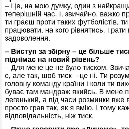
– Це, на мою думку, один з найкращ
теперішній час. І, звичайно, важко п
ти граєш проти таких футболістів, т
працювати, на кого рівнятись. Грати
задоволення.
– Виступ за збірну – це більше тис
піднімає на новий рівень?
– Для мене це не було тиском. Звич
є, але так, щоб тиск – це ні. Ти розу
головну команду країни і коли ти ви
буває там мандраж якийсь. В мене п
легенький, а під часи розминки вже в
просто грав так, як я вмію. І тому к
відповідальність, ніж тиск.