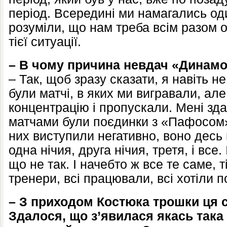
період. Всередині ми намагались оди
розуміли, що нам треба всім разом о
тієї ситуації.
– В чому причина невдач «Динамо
– Так, щоб зразу сказати, я навіть н
були матчі, в яких ми вигравали, ал
концентрацію і пропускали. Мені зд
матчами були поєдинки з «Пафосом»
них виступили негативно, воно десь 
одна нічия, друга нічия, третя, і все.
що не так. І начебто ж все те саме, т
тренери, всі працювали, всі хотіли п
– З приходом Костюка трошки ця с
Здалося, що з’явилася якась така