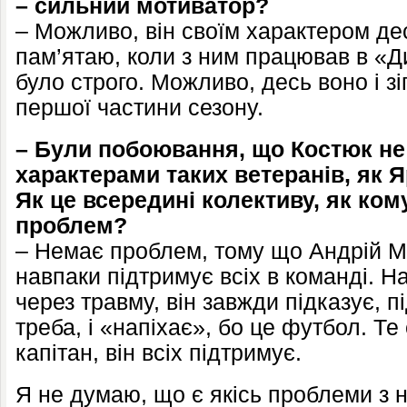
– сильний мотиватор?
– Можливо, він своїм характером де
пам’ятаю, коли з ним працював в «Д
було строго. Можливо, десь воно і зіг
першої частини сезону.
– Були побоювання, що Костюк не
характерами таких ветеранів, як 
Як це всередині колективу, як ком
проблем?
– Немає проблем, тому що Андрій 
навпаки підтримує всіх в команді. На
через травму, він завжди підказує, 
треба, і «напіхає», бо це футбол. Т
капітан, він всіх підтримує.
Я не думаю, що є якісь проблеми з 