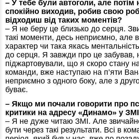
– У тебе були автоголи, але потім 
спокійно виходив, робив свою роб
відходиш від таких моментів?
– Я не беру це близько до серця. З
такі моменти, десь неприємно, але 
характер чи така якась ментальність
до серця. Я завжди про це забував, 
піджартовували, що я скоро стану
команди, вже наступаю на п’яти Вана
неприємно з одного боку, але з друг
буває.
– Якщо ми почали говорити про пс
критики на адресу «Динамо» у ЗМІ
– Я не дуже читаю ЗМІ. Але звичайно
бути через такі результати. Всі в ко
період, який був у нас, вже по позад