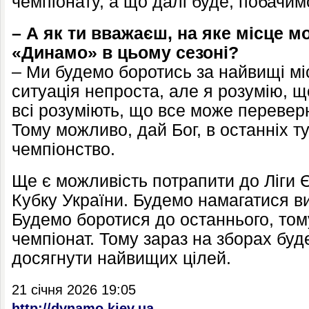
чемпіонату, а що далі буде, побачим
– А як ти вважаєш, на яке місце 
«Динамо» в цьому сезоні?
– Ми будемо боротись за найвищі мі
ситуація непроста, але я розумію, 
всі розуміють, що все може переверну
Тому можливо, дай Бог, в останніх т
чемпіонство.
Ще є можливість потрапити до Ліги
Кубку України. Будемо намагатися в
Будемо боротися до останнього, тому
чемпіонат. Тому зараз на зборах бу
досягнути найвищих цілей.
21 січня 2026 19:05
http://dynamo.kiev.ua