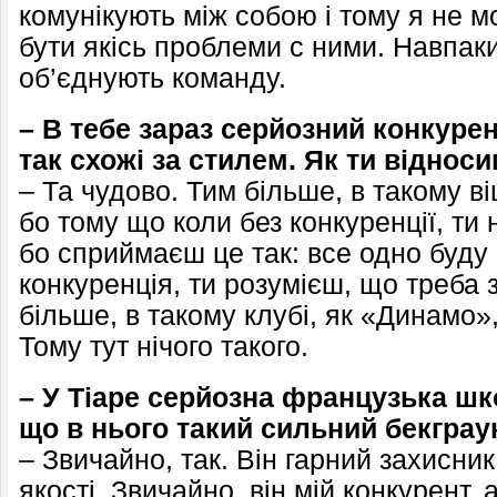
комунікують між собою і тому я не м
бути якісь проблеми с ними. Навпак
об’єднують команду.
– В тебе зараз серйозний конкурен
так схожі за стилем. Як ти віднос
– Та чудово. Тим більше, в такому ві
бо тому що коли без конкуренції, ти
бо сприймаєш це так: все одно буду 
конкуренція, ти розумієш, що треба
більше, в такому клубі, як «Динамо»
Тому тут нічого такого.
– У Тіаре серйозна французька шк
що в нього такий сильний бекграу
– Звичайно, так. Він гарний захисник 
якості. Звичайно, він мій конкурент,