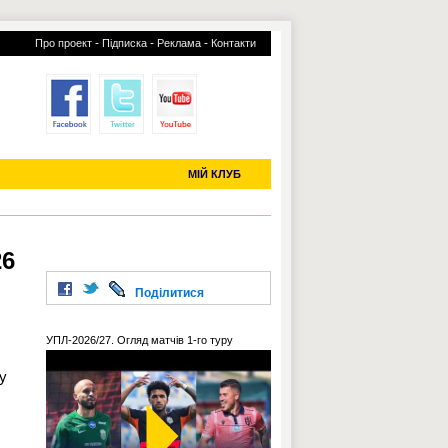
-
-
-
Про проект
Підписка
Реклама
Контакти
отий КЛУБ
УСІ ТРАНСФЕРИ
С-2019 (U-20)
ЧС-2022
МІЙ КЛУБ
26
Поділитися
УПЛ-2026/27. Огляд матчів 1-го туру
ту