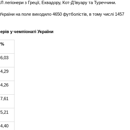
 легіонери з Греції, Еквадору, Кот-Д'Івуару та Туреччини.
України на поле виходило 4650 футболістів, в тому числі 1457
ерів у чемпіонаті України
%
6,03
4,29
4,26
7,61
5,21
4,40