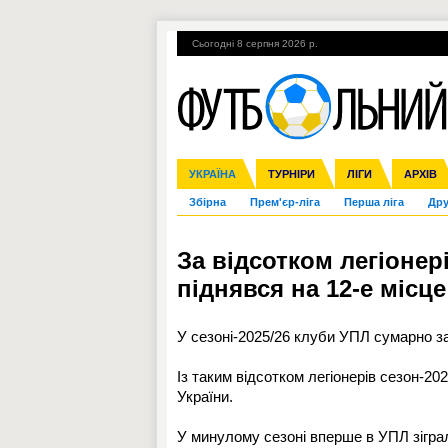
Сьогодні 8 серпня 2026 р.
Гарячі теми
УПЛ, 2-й тур
ВІЙНА
УКРАЇНА
Ліга чемпіонів
Англія
ЧС-2014
Іспанія
ЄВРО-2016
ТУРНІРИ
Ліга Європи
Італія
Росія
ЛІГИ
Німеччина
Міжнародні
Кубок ко
АРХІВ
Збірна
Прем'єр-ліга
Перша ліга
Дру
За відсотком легіонері
піднявся на 12-е місце
У сезоні-2025/26 клуби УПЛ сумарно зад
Із таким відсотком легіонерів сезон-20
України.
У минулому сезоні вперше в УПЛ зіграл