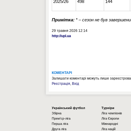
2025/26
498
144
Примітка:
* – сезон не був завершен
29 травня 2026 12:14
http://upl.ua
КОМЕНТАРІ
Залишати коментарі можуть лише зареєстрован
Реєстрація
,
Вхід
Українcький футбол
Турніри
Збірна
Ліга чемпіонів
Прем'єр-ліга
Ліга Європи
Перша ліга
Міжнародні
Друга ліга
Ліга націй