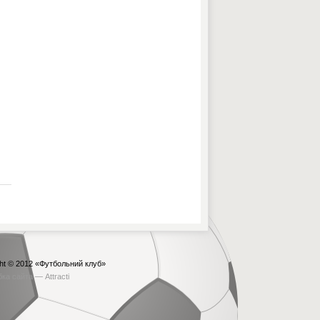
ht © 2012
«Футбольний клуб»
бка сайта —
Attracti