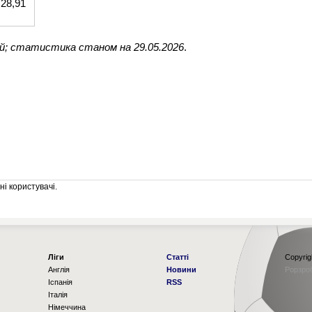
28,91
ий; статистика станом на 29.05.2026
.
і користувачі.
Ліги
Статті
Copyrig
Англія
Новини
Рорзро
Іспанія
RSS
Італія
Німеччина