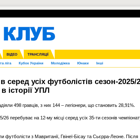
УПЛ-ПЕРЕХОДИ
СКРИЖАЛІ
ЄВРОКУБКИ
Зол
нфедерацій
Франція
ВІДЕО
Ліга націй
Інші
ЧЄ-2015 (U-21)
ТРАНСЛЯЦІЇ
Ліга конференцій
Копа Америка
ЄВРО-2024
ЧС-2018
OI-2024
ЄВРО-2020
ЧС-2026
Ч
га ліга
Кубок України
Молодіжка
Юнаки
Інші
в серед усіх футболістів сезон-2025/
 в історії УПЛ
іяли 498 гравців, з них 144 – легіонери, що становить 28,91%.
25/26 перебуває на 12-му місці серед усіх 35-ти сезонів чемпіона
и футболісти з Мавританії, Гвінеї-Бісау та Сьєрра-Леоне. Після