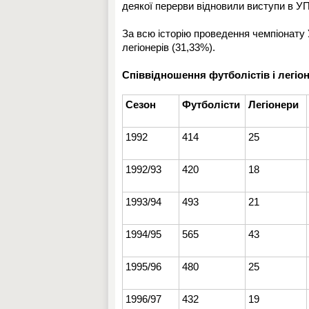
деякої перерви відновили виступи в УПЛ
За всю історію проведення чемпіонату 
легіонерів (31,33%).
Співвідношення футболістів і легіон
Сезон
Футболісти
Легіонери
1992
414
25
1992/93
420
18
1993/94
493
21
1994/95
565
43
1995/96
480
25
1996/97
432
19