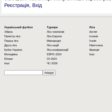
Реєстрація
,
Вхід
Українcький футбол
Турніри
Ліги
Збірна
Ліга чемпіонів
Англія
Прем'єр-ліга
Ліга Європи
Іспанія
Перша ліга
Міжнародні
Італія
Друга ліга
Ліга націй
Німеччина
Кубок України
Ліга конференцій
Франція
Молодіжка
ЄВРО-2024
Інші
Юнаки
OI-2024
Інші
ЧС-2026