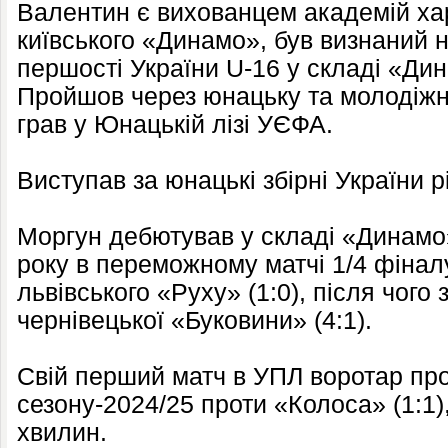
Валентин є вихованцем академій хар
київського «Динамо», був визнаний 
першості України U-16 у складі «Дин
Пройшов через юнацьку та молодіжн
грав у Юнацькій лізі УЄФА.
Виступав за юнацькі збірні України рі
Моргун дебютував у складі «Динамо»
року в переможному матчі 1/4 фінал
львівського «Руху» (1:0), після чого 
чернівецької «Буковини» (4:1).
Свій перший матч в УПЛ воротар пров
сезону-2024/25 проти «Колоса» (1:1),
хвилин.