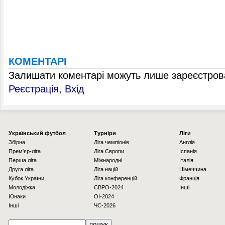
КОМЕНТАРІ
Залишати коментарі можуть лише зареєстрова
Реєстрація
,
Вхід
Українcький футбол
Турніри
Ліги
Збірна
Ліга чемпіонів
Англія
Прем'єр-ліга
Ліга Європи
Іспанія
Перша ліга
Міжнародні
Італія
Друга ліга
Ліга націй
Німеччина
Кубок України
Ліга конференцій
Франція
Молодіжка
ЄВРО-2024
Інші
Юнаки
OI-2024
Інші
ЧС-2026