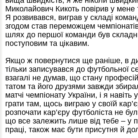
вища швидкість, я же ніколи швидки
Миколайович Кикоть повірив у мене т
Я розвивався, виграв у складі коман
згодом став переможцем чемпіонатів
шлях до першої команди був складни
поступовим та цікавим.
Якщо ж повернутися ще раніше, в дит
тільки записувався до футбольної сек
взагалі не думав, що стану професі
татом та його друзями завжди збира
матчі чемпіонату України, і я навіть 
грати там, щось виграю у своїй кар’є
розпочати кар’єру футболіста не бул
що все залежить лише від тебе – у п
праці, також має бути присутня й до