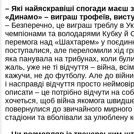
– Які найяскравіші спогади маєш з
«Динамо» – виграш трофеїв, вист
– Безперечно, це виграш треблу в Ук
чемпіонами та володарями Кубку й С
перемога над «Шахтарем» у поєдинк
поступалися, але переломили хід гр
яка панувала на трибунах, коли були
жаль, уже не ті відчуття – війна, всім
кажучи, не до футболу. Але до війн
і насправді відчуття просто неймові
описати – це потрібно відчути на со
хочеться, щоб війна якомога швидше
повернулися до звичайного мирного 
стадіони та вболівали за улюблену 