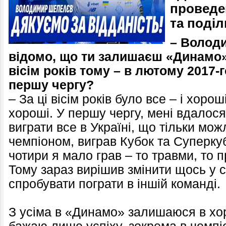
проведен
та поді
– Володи
відомо, що ти залишаєш «Динамо»
вісім років тому – в лютому 2017-
першу чергу?
– За ці вісім років було все – і хорош
хороші. У першу чергу, мені вдалос
виграти все в Україні, що тільки мож
чемпіоном, виграв Кубок та Суперкуб
чотири я мало грав – то травми, то 
Тому зараз вирішив змінити щось у св
спробувати пограти в іншій команді.
З усіма в «Динамо» залишаюся в хо