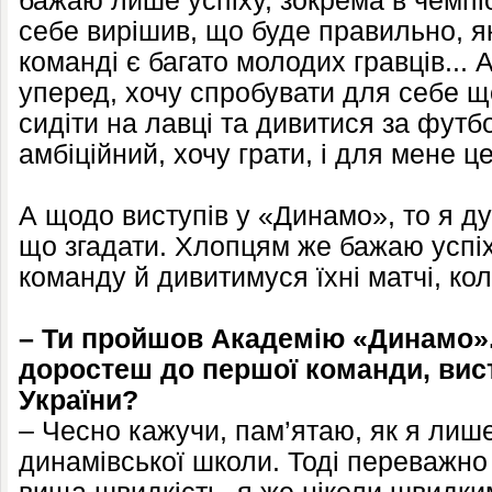
бажаю лише успіху, зокрема в чемпіо
себе вирішив, що буде правильно, як
команді є багато молодих гравців... 
уперед, хочу спробувати для себе щ
сидіти на лавці та дивитися за футб
амбіційний, хочу грати, і для мене 
А щодо виступів у «Динамо», то я д
що згадати. Хлопцям же бажаю успіх
команду й дивитимуся їхні матчі, ко
– Ти пройшов Академію «Динамо». 
доростеш до першої команди, вис
України?
– Чесно кажучи, пам’ятаю, як я лиш
динамівської школи. Тоді переважно 