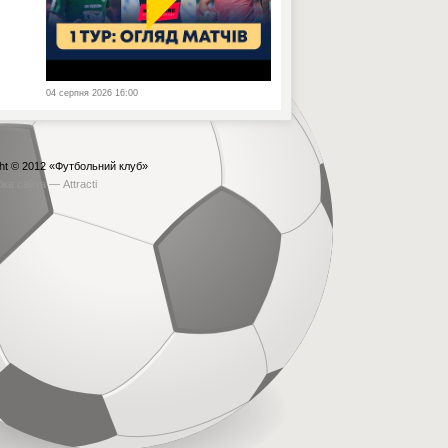
04 серпня 2026 16:00
ht © 2012
«Футбольний клуб»
бка сайта —
Attracti