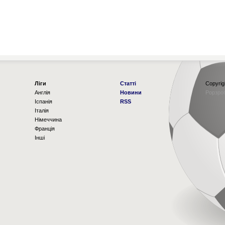
Ліги
Статті
Copyrig
Англія
Новини
Рорзро
Іспанія
RSS
Італія
Німеччина
Франція
Інші