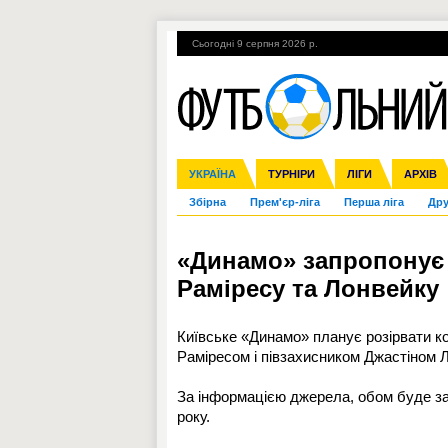
Сьогодні 9 серпня 2026 р.
Гарячі теми
УПЛ, 2-й тур
ВІЙНА
УКРАЇНА
Ліга чемпіонів
Англія
ЧС-2014
Іспанія
ЄВРО-2016
ТУРНІРИ
Ліга Європи
Італія
Росія
ЛІГИ
Німеччина
Міжнародні
Кубок ко
АРХІВ
Збірна
Прем'єр-ліга
Перша ліга
Дру
«Динамо» запропонує 
Раміресу та Лонвейку
Київське «Динамо» планує розірвати к
Раміресом і півзахисником Джастіном 
За інформацією джерела, обом буде зап
року.