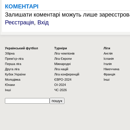
КОМЕНТАРІ
Залишати коментарі можуть лише зареєстрова
Реєстрація
,
Вхід
Українcький футбол
Турніри
Ліги
Збірна
Ліга чемпіонів
Англія
Прем'єр-ліга
Ліга Європи
Іспанія
Перша ліга
Міжнародні
Італія
Друга ліга
Ліга націй
Німеччина
Кубок України
Ліга конференцій
Франція
Молодіжка
ЄВРО-2024
Інші
Юнаки
OI-2024
Інші
ЧС-2026