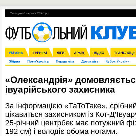
Сьогодні 6 серпня 2026 р.
Гарячі теми
УПЛ, 1-й тур
ВІЙНА
УПЛ-ПЕРЕХОДИ
УКРАЇНА
Ліга чемпіонів
Англія
ЧС-2014
Іспанія
ЄВРО-2016
ТУРНІРИ
Ліга Європи
Італія
Росія
ЛІГИ
Німеччина
Міжнародні
Кубок конфедерацій
АРХІВ
Франція
ВІДЕО
Ліга націй
Інші
ЧЄ-2015 (U-21
ТРАНСЛЯЦІЇ
Ліга конф
Збірна
Прем'єр-ліга
Перша ліга
Друга ліга
Кубок України
«Олександрія» домовляєть
івуарійського захисника
За інформацією «ТаТоТаке», срібни
цікавиться захисником із Кот-Д’Іву
25-річний центрбек має потужний фі
192 см) і володіє обома ногами.