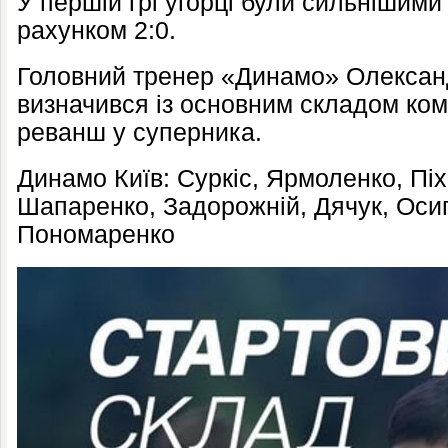
У першій грі угорці були сильнішими 
рахунком 2:0.
Головний тренер «Динамо» Олексан
визначився із основним складом ком
реванш у суперника.
Динамо Київ: Суркіс, Ярмоленко, Пі
Шапаренко, Задорожній, Дячук, Осип
Пономаренко