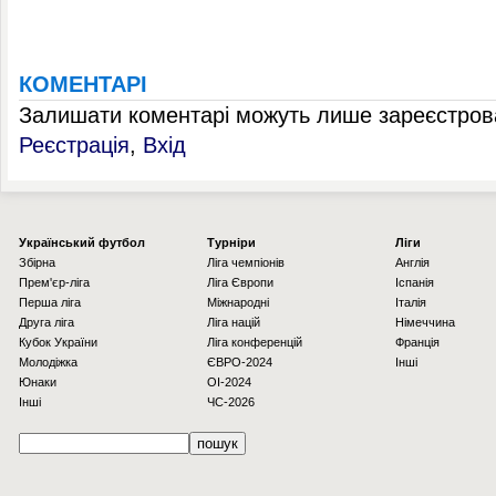
КОМЕНТАРІ
Залишати коментарі можуть лише зареєстрова
Реєстрація
,
Вхід
Українcький футбол
Турніри
Ліги
Збірна
Ліга чемпіонів
Англія
Прем'єр-ліга
Ліга Європи
Іспанія
Перша ліга
Міжнародні
Італія
Друга ліга
Ліга націй
Німеччина
Кубок України
Ліга конференцій
Франція
Молодіжка
ЄВРО-2024
Інші
Юнаки
OI-2024
Інші
ЧС-2026