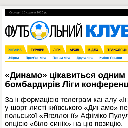
Сьогодні 10 серпня 2026 р.
Гарячі теми
УПЛ, 2-й тур
ВІЙНА
УПЛ-ПЕРЕХОДИ
УКРАЇНА
Ліга чемпіонів
Англія
ЧС-2014
Іспанія
ЄВРО-2016
ТУРНІРИ
Ліга Європи
Італія
Росія
ЛІГИ
Німеччина
Міжнародні
Кубок конфедерацій
АРХІВ
Франція
ВІДЕО
Ліга націй
Інші
ЧЄ-2015 (U-21
ТРАНСЛЯЦІЇ
Ліга конф
Збірна
Прем'єр-ліга
Перша ліга
Друга ліга
Кубок України
«Динамо» цікавиться одним 
бомбардирів Ліги конференц
За інформацією телеграм-каналу «Ін
у шорт-листі київського «Динамо» п
польської «Ягеллонії» Афіміко Пулул
опцією «біло-синіх» на цю позицію.