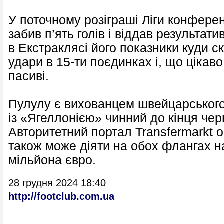
У поточному розіграші Ліги конферен
забив п’ять голів і віддав результат
в Екстраклясі його показники куди с
удари в 15-ти поєдинках і, що цікаво
пасиві.
Пулулу є вихованцем швейцарського
із «Ягеллонією» чинний до кінця чер
Авторитетний портал Transfermarkt 
також може діяти на обох флангах на 
мільйона євро.
28 грудня 2024 18:40
http://footclub.com.ua