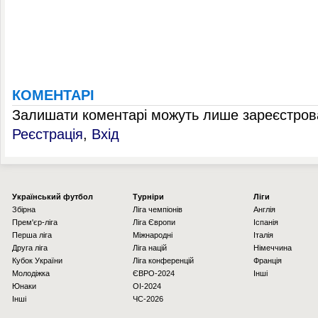
КОМЕНТАРІ
Залишати коментарі можуть лише зареєстрова
Реєстрація
,
Вхід
Українcький футбол
Турніри
Ліги
Збірна
Ліга чемпіонів
Англія
Прем'єр-ліга
Ліга Європи
Іспанія
Перша ліга
Міжнародні
Італія
Друга ліга
Ліга націй
Німеччина
Кубок України
Ліга конференцій
Франція
Молодіжка
ЄВРО-2024
Інші
Юнаки
OI-2024
Інші
ЧС-2026