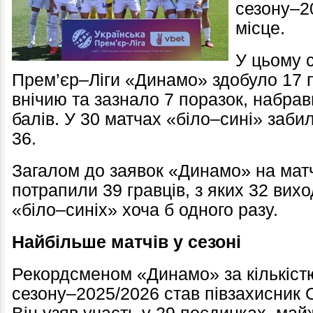
сезону–2
місце.
У цьому с
Прем’єр–Ліги «Динамо» здобуло 17 пе
внічию та зазнало 7 поразок, набра
балів. У 30 матчах «біло–сині» заби
36.
Загалом до заявок «Динамо» на мат
потрапили 39 гравців, з яких 32 вих
«біло–синіх» хоча б одного разу.
Найбільше матчів у сезоні
Рекордсменом «Динамо» за кількістю
сезону–2025/2026 став півзахисник 