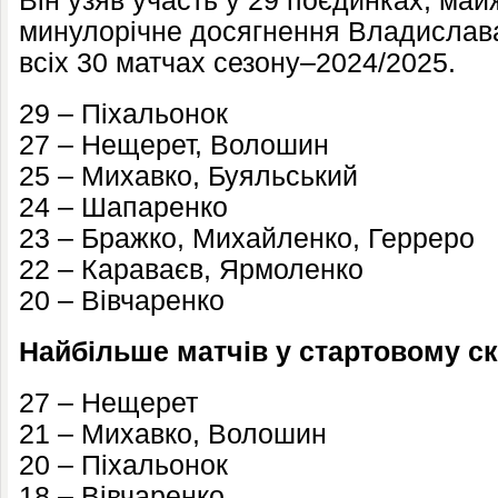
Він узяв участь у 29 поєдинках, ма
минулорічне досягнення Владислава 
всіх 30 матчах сезону–2024/2025.
29 – Піхальонок
27 – Нещерет, Волошин
25 – Михавко, Буяльський
24 – Шапаренко
23 – Бражко, Михайленко, Герреро
22 – Караваєв, Ярмоленко
20 – Вівчаренко
Найбільше матчів у стартовому ск
27 – Нещерет
21 – Михавко, Волошин
20 – Піхальонок
18 – Вівчаренко