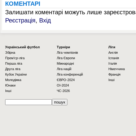
КОМЕНТАРІ
Залишати коментарі можуть лише зареєстрова
Реєстрація
,
Вхід
Українcький футбол
Турніри
Ліги
Збірна
Ліга чемпіонів
Англія
Прем'єр-ліга
Ліга Європи
Іспанія
Перша ліга
Міжнародні
Італія
Друга ліга
Ліга націй
Німеччина
Кубок України
Ліга конференцій
Франція
Молодіжка
ЄВРО-2024
Інші
Юнаки
OI-2024
Інші
ЧС-2026