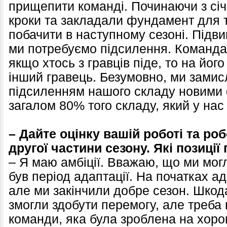
прищепити команді. Починаючи з січ
кроки та закладали фундамент для 
побачити в наступному сезоні. Підви
ми потребуємо підсилення. Команда 
якщо хтось з гравців піде, то на йог
інший гравець. Безумовно, ми зами
підсиленням нашого складу новими 
загалом 80% того складу, який у нас
– Дайте оцінку вашій роботі та ро
другої частини сезону. Які позиці
– Я маю амбіції. Вважаю, що ми мог
був період адаптації. На початках а
але ми закінчили добре сезон. Шкод
змогли здобути перемогу, але треба 
команди, яка була зроблена на хоро