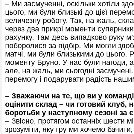
– Ми засмученні, оскільки хотіли зд
цього, ми були близькі до цієї перем
величезну роботу. Так, на жаль, скл
через два прикрі моменти суперники
рахунку. Там десь випадково руку м’
поборолися за підбір. Ми могли здо
матчі, ми були близькими до цього. Р
моменту Бруно. У нас були нагоди, 
але, на жаль, ми сьогодні засмучені
перемогу і подарувати радість наши
– Зважаючи на те, що ви у команді
оцінити склад – чи готовий клуб, 
боротьби у наступному сезоні за 
– Звісно, протягом останніх шести м
зрозуміти, яку гру ми хочемо бачити