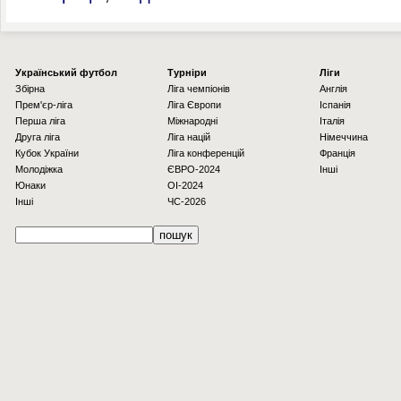
Українcький футбол
Турніри
Ліги
Збірна
Ліга чемпіонів
Англія
Прем'єр-ліга
Ліга Європи
Іспанія
Перша ліга
Міжнародні
Італія
Друга ліга
Ліга націй
Німеччина
Кубок України
Ліга конференцій
Франція
Молодіжка
ЄВРО-2024
Інші
Юнаки
OI-2024
Інші
ЧС-2026