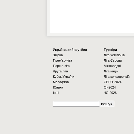
Українcький футбол
Турніри
Збірна
Ліга чемпіонів
Прем'єр-ліга
Ліга Європи
Перша ліга
Міжнародні
Друга ліга
Ліга націй
Кубок України
Ліга конференцій
Молодіжка
ЄВРО-2024
Юнаки
OI-2024
Інші
ЧС-2026