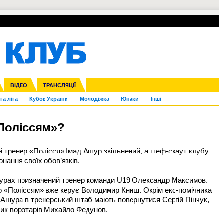
УПЛ-ПЕРЕХОДИ
СКРИЖАЛІ
ЄВРОКУБКИ
Зол
нфедерацій
Франція
ВІДЕО
Ліга націй
Інші
ЧЄ-2015 (U-21)
ТРАНСЛЯЦІЇ
Ліга конференцій
Копа Америка
ЄВРО-2024
ЧС-2018
OI-2024
ЄВРО-2020
ЧС-2026
Ч
га ліга
Кубок України
Молодіжка
Юнаки
Інші
«Поліссям»?
ий тренер «Полісся» Імад Ашур звільнений, а шеф-скаут клубу
нання своїх обов’язків.
 турах призначений тренер команди U19 Олександр Максимов.
о «Поліссям» вже керує Володимир Книш. Окрім екс-помічника
Ашура в тренерський штаб мають повернутися Сергій Пінчук,
ник воротарів Михайло Федунов.