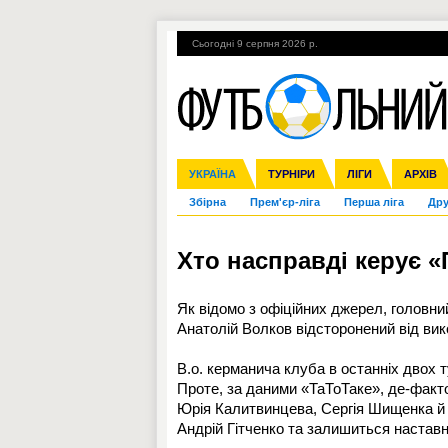
Сьогодні 9 серпня 2026 р.
Гарячі теми
УПЛ, 2-й тур
ВІЙНА
УКРАЇНА
Ліга чемпіонів
Англія
ЧС-2014
Іспанія
ЄВРО-2016
ТУРНІРИ
Ліга Європи
Італія
Росія
ЛІГИ
Німеччина
Міжнародні
Кубок ко
АРХІВ
Збірна
Прем'єр-ліга
Перша ліга
Дру
Хто насправді керує 
Як відомо з офіційних джерел, головн
Анатолій Волков відсторонений від вико
В.о. керманича клуба в останніх двох
Проте, за даними «ТаТоТаке», де-факт
Юрія Калитвинцева, Сергія Шищенка й 
Андрій Гітченко та залишиться настав