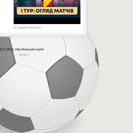
04 серпня 2026 16:00
ht © 2012
«Футбольний клуб»
бка сайта —
Attracti