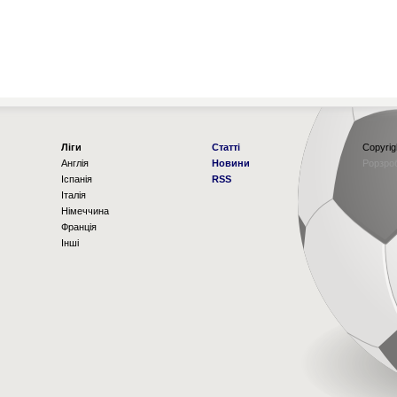
Ліги
Статті
Copyrig
Англія
Новини
Рорзро
Іспанія
RSS
Італія
Німеччина
Франція
Інші