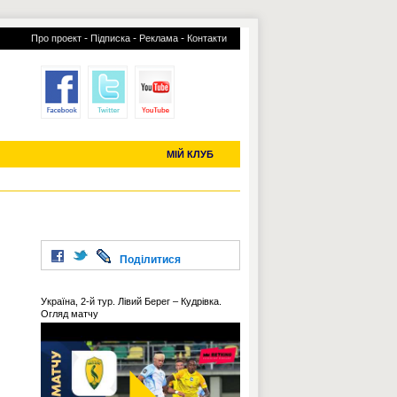
-
-
-
Про проект
Підписка
Реклама
Контакти
отий КЛУБ
УСІ ТРАНСФЕРИ
С-2019 (U-20)
ЧС-2022
МІЙ КЛУБ
Поділитися
Україна, 2-й тур. Лівий Берег – Кудрівка.
Огляд матчу