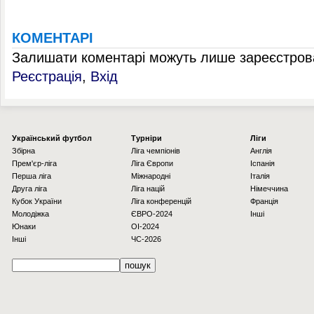
КОМЕНТАРІ
Залишати коментарі можуть лише зареєстрова
Реєстрація
,
Вхід
Українcький футбол
Турніри
Ліги
Збірна
Ліга чемпіонів
Англія
Прем'єр-ліга
Ліга Європи
Іспанія
Перша ліга
Міжнародні
Італія
Друга ліга
Ліга націй
Німеччина
Кубок України
Ліга конференцій
Франція
Молодіжка
ЄВРО-2024
Інші
Юнаки
OI-2024
Інші
ЧС-2026