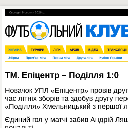
Сьогодні 9 серпня 2026 р.
Гарячі теми
УПЛ, 2-й тур
ВІЙНА
УПЛ-ПЕРЕХОДИ
УКРАЇНА
Ліга чемпіонів
Англія
ЧС-2014
Іспанія
ЄВРО-2016
ТУРНІРИ
Ліга Європи
Італія
Росія
ЛІГИ
Німеччина
Міжнародні
Кубок конфедерацій
АРХІВ
Франція
ВІДЕО
Ліга націй
Інші
ЧЄ-2015 (U-21
ТРАНСЛЯЦІЇ
Ліга конф
Збірна
Прем'єр-ліга
Перша ліга
Друга ліга
Кубок України
ТМ. Епіцентр – Поділля 1:0
Новачок УПЛ «
Епіцентр
» провів дру
час літніх зборів та здобув другу пе
«Поділля» Хмельницький з першої ліг
Єдиний гол у матчі забив Андрій Ляш
пенальті.