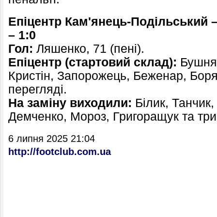
Епіцентр Кам'янець-Подільський 
– 1:0
Гол:
Ляшенко, 71 (пені).
Епіцентр (стартовий склад):
Бушняк
Кристін, Запорожець, Беженар, Боряч
перегляді.
На заміну виходили:
Білик, Танчик
Демченко, Мороз, Григоращук та три 
6 липня 2025 21:04
http://footclub.com.ua