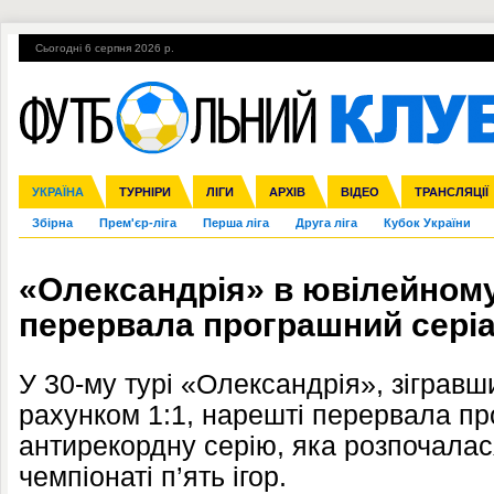
Сьогодні 6 серпня 2026 р.
Гарячі теми
УПЛ, 1-й тур
ВІЙНА
УПЛ-ПЕРЕХОДИ
УКРАЇНА
Ліга чемпіонів
Англія
ЧС-2014
Іспанія
ЄВРО-2016
ТУРНІРИ
Ліга Європи
Італія
Росія
ЛІГИ
Німеччина
Міжнародні
Кубок конфедерацій
АРХІВ
Франція
ВІДЕО
Ліга націй
Інші
ЧЄ-2015 (U-21
ТРАНСЛЯЦІЇ
Ліга конф
Збірна
Прем'єр-ліга
Перша ліга
Друга ліга
Кубок України
«Олександрія» в ювілейном
перервала програшний серіа
У 30-му турі «Олександрія», зігравш
рахунком 1:1, нарешті перервала 
антирекордну серію, яка розпочалася
чемпіонаті п’ять ігор.