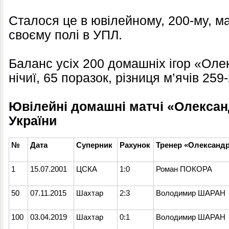
Сталося це в ювілейному, 200-му, ма
своєму полі в УПЛ.
Баланс усіх 200 домашніх ігор «Олек
нічиї, 65 поразок, різниця м’ячів 259
Ювілейні домашні матчі «Олександ
України
№
Дата
Суперник
Рахунок
Тренер «Олександр
1
15.07.2001
ЦСКА
1:0
Роман ПОКОРА
50
07.11.2015
Шахтар
2:3
Володимир ШАРАН
100
03.04.2019
Шахтар
0:1
Володимир ШАРАН