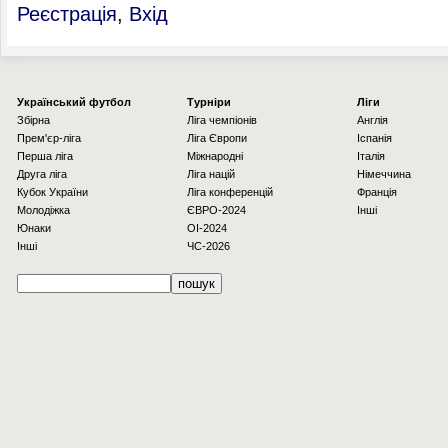
Реєстрація
,
Вхід
Українcький футбол
Турніри
Ліги
Збірна
Ліга чемпіонів
Англія
Прем'єр-ліга
Ліга Європи
Іспанія
Перша ліга
Міжнародні
Італія
Друга ліга
Ліга націй
Німеччина
Кубок України
Ліга конференцій
Франція
Молодіжка
ЄВРО-2024
Інші
Юнаки
OI-2024
Інші
ЧС-2026