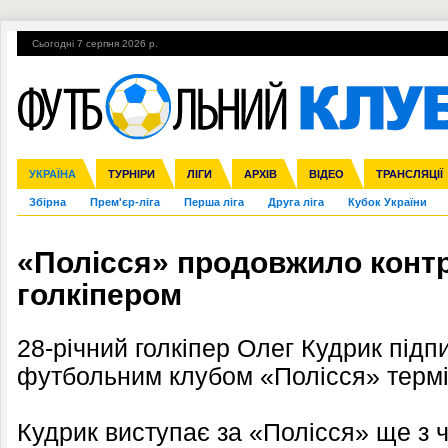
Сьогодні 7 серпня 2026 р.
Гарячі теми
УПЛ, 1-й тур
ВІЙНА
УПЛ-ПЕРЕХОДИ
УКРАЇНА
Ліга чемпіонів
Англія
ЧС-2014
Іспанія
ЄВРО-2016
ТУРНІРИ
Ліга Європи
Італія
Росія
ЛІГИ
Німеччина
Міжнародні
Кубок конфедерацій
АРХІВ
Франція
ВІДЕО
Ліга націй
Інші
ЧЄ-2015 (U-21
ТРАНСЛЯЦІЇ
Ліга конф
Збірна
Прем'єр-ліга
Перша ліга
Друга ліга
Кубок України
«Полісся» продовжило контра
голкіпером
28-річний голкіпер Олег Кудрик підпи
футбольним клубом «Полісся» термі
Кудрик виступає за «Полісся» ще з 