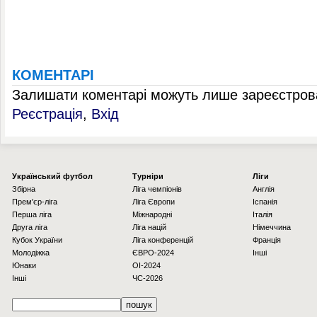
КОМЕНТАРІ
Залишати коментарі можуть лише зареєстрова
Реєстрація
,
Вхід
Українcький футбол
Турніри
Ліги
Збірна
Ліга чемпіонів
Англія
Прем'єр-ліга
Ліга Європи
Іспанія
Перша ліга
Міжнародні
Італія
Друга ліга
Ліга націй
Німеччина
Кубок України
Ліга конференцій
Франція
Молодіжка
ЄВРО-2024
Інші
Юнаки
OI-2024
Інші
ЧС-2026