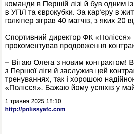
команди в Першій лізі й був одним і
в УПЛ та єврокубки. За кар'єру в жи
голкіпер зіграв 40 матчів, з яких 20 в
Спортивний директор ФК «Полісся» 
прокоментував продовження контрак
– Вітаю Олега з новим контрактом! 
з Першої ліги й заслужив цей контр
тренуваннях, так і хорошою надійно
«Полісся». Бажаю йому успіхів у ма
1 травня 2025 18:10
http://polissyafc.com