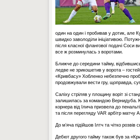
один на один і пробивав у дотик, але К
швидко заволоділи ініціативою. Потужн
після класної флангової подачі Соси в
все ж розминулась з воротами.
Ближче до середини тайму, відбившись
ледве не зрикошетив у ворота – гостей
«Кривбасу» Хобленко небезпечно пробив
продовжували вести гру, щоправда, су
Саліху стріляв у площину воріт зі стан
залишилась за командою Вернидуба. Кі
корнера від Ілича призвела до пенальт
та після перегляду VAR арбітр матчу А
До мʼяча підійшов Ілтч та чітко розвів
Дебют другого тайму також був за «К