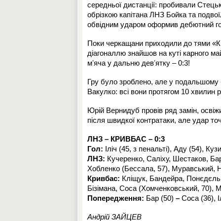
середньої дистанції: пробивали Стецьк
обрізкою капітана ЛНЗ Бойка та подвоїл
обвідним ударом оформив дебютний г
Поки черкащани приходили до тями «Кр
діагоналлю знайшов на куті карного ма
мʼяча у дальню девʼятку –
0:3
!
Гру було зроблено, але у подальшому
Вакулко: всі вони протягом 10 хвилин
Юрій Вернидуб провів ряд замін, освіж
після швидкої контратаки, але удар то
ЛНЗ – КРИВБАС – 0:3
Гол:
Іліч (45, з пенальті), Аду (54), Кузи
ЛНЗ:
Кучеренко, Саліху, Шестаков, Бар
Хобленко (Бессала, 57), Муравський, Н
Кривбас:
Кліщук, Бандейра, Понєдєльні
Бізімана, Соса (Хомченковський, 70), 
Попередження:
Бар (50)
–
Соса (36), І
Андрій ЗАЙЦЕВ