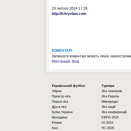
23 лютого 2024 17:28
http://fckryvbas.com
КОМЕНТАРІ
Залишати коментарі можуть лише зареєстрован
Реєстрація
,
Вхід
Українcький футбол
Турніри
Збірна
Ліга чемпіонів
Прем'єр-ліга
Ліга Європи
Перша ліга
Міжнародні
Друга ліга
Ліга націй
Кубок України
Ліга конференцій
Молодіжка
ЄВРО-2024
Юнаки
OI-2024
Інші
ЧС-2026