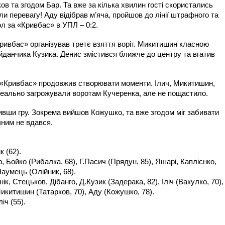
ов та згодом Бар. Та вже за кілька хвилин гості скористались
и перевагу! Аду відібрав мʼяча, пройшов до лінії штрафного та
ол за «Кривбас» в УПЛ –
0:2.
ивбас» організував третє взяття воріт. Микитишин класною
йданчика Кузика. Денис змістився ближче до центру та вгатив
 «Кривбас» продовжив створювати моменти. Ілич, Микитишин,
 реально загрожували воротам Кучеренка, але не пощастило.
ивши гру. Зокрема вийшов Кожушко, та вже згодом міг забивати
чним не вдався.
к (62).
, Бойко (Рибалка, 68), Г.Пасич (Прядун, 85), Яшарі, Каплієнко,
аумець (Олійник, 68).
к, Стецьков, Дібанго, Д.Кузик (Задерака, 82), Іліч (Вакулко, 70),
Микитишин (Татарков, 70), Аду (Кожушко, 78).
ліч (55).