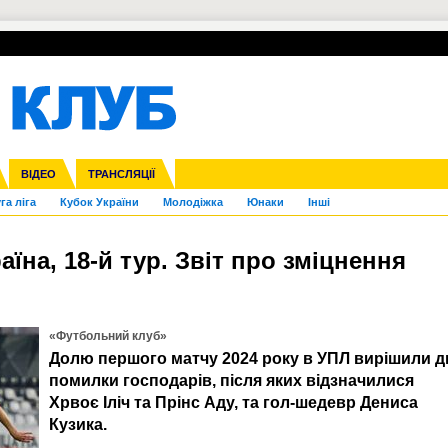
УПЛ-ПЕРЕХОДИ
СКРИЖАЛІ
ЄВРОКУБКИ
Зол
нфедерацій
Франція
ВІДЕО
Ліга націй
Інші
ЧЄ-2015 (U-21)
ТРАНСЛЯЦІЇ
Ліга конференцій
Копа Америка
ЄВРО-2024
ЧС-2018
OI-2024
ЄВРО-2020
ЧС-2026
Ч
га ліга
Кубок України
Молодіжка
Юнаки
Інші
аїна, 18-й тур. Звіт про зміцнення
«Футбольний клуб»
Долю першого матчу 2024 року в УПЛ вирішили д
помилки господарів, після яких відзначилися
Хрвоє Іліч та Прінс Аду, та гол-шедевр Дениса
Кузика.