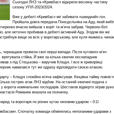
Сьогодні ЛНЗ та «Кривбас» відкрили весняну частину
сезону УПЛ-2023/2024.
Вже у дебюті «Кривбас» міг забивати «швидкий» гол.
Пройшла довга передача Понєдєльніка на Аду, який вибі
учеренко вчасно вийшов з воріт та мʼяча забрав. Червоно-білі
о, але неточно пробивав в дебюті активний Аду. Згодом він же
истрибнув вище за всіх у воротарському, але куля якимось чино
, черкащани провели свої перші випади. Після кутового мʼяч
 врятувала стійка. Й вже за кілька хвилин екснападник
ав з-під Стецькова – виручив Кліщук. І все ж криворіжці
перник намагався тут же одразу відповідати своєю атакою.
дарту – Кліщук спокійно мʼяча зафіксував. Кінцівка тайму повніс
лька гострих атак ЛНЗ відбив. На останній хвилині подача з
і у ворота номінальних господарів. Шестаков відверто зіграв рук
настасія Романюк вказала на позначку.
 снаряд та воротаря по різних кутах низовим ударом –
0:1
!
ривбасом». Спочатку команди обмінялись непоганими ударами з