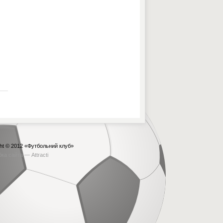
ht © 2012
«Футбольний клуб»
бка сайта —
Attracti