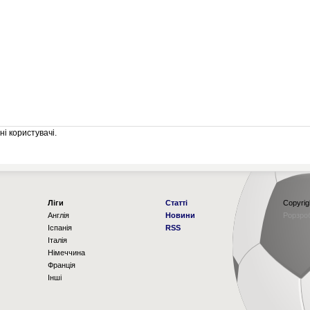
і користувачі.
Ліги
Статті
Copyrig
Англія
Новини
Рорзро
Іспанія
RSS
Італія
Німеччина
Франція
Інші