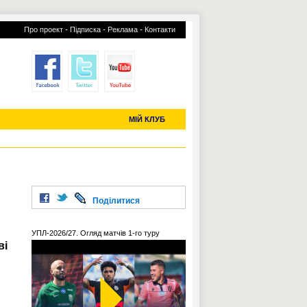
-
-
-
Про проект
Підписка
Реклама
Контакти
отий КЛУБ
УСІ ТРАНСФЕРИ
С-2019 (U-20)
ЧС-2022
МІЙ КЛУБ
Поділитися
УПЛ-2026/27. Огляд матчів 1-го туру
ві