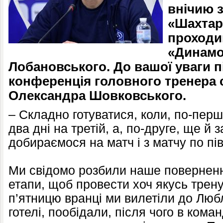
внічию 
«Шахтар
проходив
«Динамо
Лобановського. До вашої уваги п
конференція головного тренера 
Олександра Шовковського.
– Складно готуватися, коли, по-перш
два дні на третій, а, по-друге, ще й 
добираємося на матч і з матчу по пі
Ми свідомо розбили наше поверненн
етапи, щоб провести хоч якусь трену
п’ятницю вранці ми вилетіли до Люб
готелі, пообідали, після чого в кома