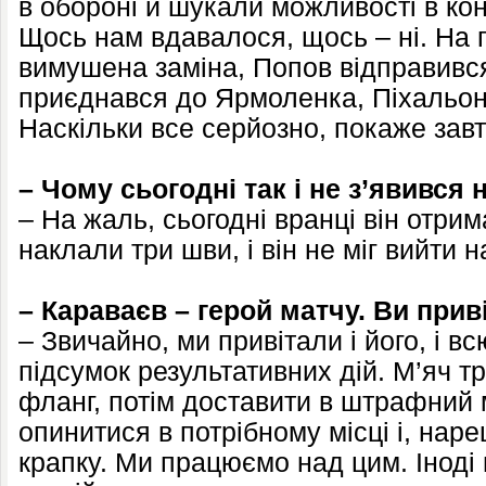
в обороні й шукали можливості в ко
Щось нам вдавалося, щось – ні. На 
вимушена заміна, Попов відправився
приєднався до Ярмоленка, Піхальон
Наскільки все серйозно, покаже за
– Чому сьогодні так і не з’явився
– На жаль, сьогодні вранці він отри
наклали три шви, і він не міг вийти 
– Караваєв – герой матчу. Ви прив
– Звичайно, ми привітали і його, і в
підсумок результативних дій. М’яч 
фланг, потім доставити в штрафний 
опинитися в потрібному місці і, нар
крапку. Ми працюємо над цим. Іноді