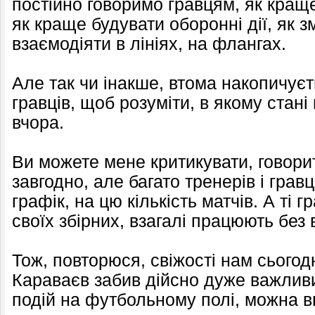
постійно говоримо гравцям, як краще
як краще будувати оборонні дії, як з
взаємодіяти в лініях, на флангах.
Але так чи інакше, втома накопичуєт
гравців, щоб розуміти, в якому стан
вчора.
Ви можете мене критикувати, говор
завгодно, але багато тренерів і грав
графік, на цю кількість матчів. А ті г
своїх збірних, взагалі працюють без 
Тож, повторюся, свіжості нам сьогод
Караваєв забив дійсно дуже важлив
подій на футбольному полі, можна в