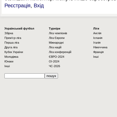
Реєстрація
,
Вхід
Українcький футбол
Турніри
Ліги
Збірна
Ліга чемпіонів
Англія
Прем'єр-ліга
Ліга Європи
Іспанія
Перша ліга
Міжнародні
Італія
Друга ліга
Ліга націй
Німеччина
Кубок України
Ліга конференцій
Франція
Молодіжка
ЄВРО-2024
Інші
Юнаки
OI-2024
Інші
ЧС-2026