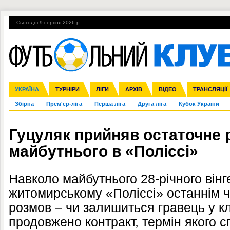
Сьогодні 9 серпня 2026 р.
Гарячі теми
УПЛ, 2-й тур
ВІЙНА
УПЛ-ПЕРЕХОДИ
УКРАЇНА
Ліга чемпіонів
Англія
ЧС-2014
Іспанія
ЄВРО-2016
ТУРНІРИ
Ліга Європи
Італія
Росія
ЛІГИ
Німеччина
Міжнародні
Кубок конфедерацій
АРХІВ
Франція
ВІДЕО
Ліга націй
Інші
ЧЄ-2015 (U-21
ТРАНСЛЯЦІЇ
Ліга конф
Збірна
Прем'єр-ліга
Перша ліга
Друга ліга
Кубок України
Гуцуляк прийняв остаточне 
майбутнього в «Поліссі»
Навколо майбутнього 28-річного вінг
житомирському «Поліссі» останнім 
розмов – чи залишиться гравець у кл
продовжено контракт, термін якого 