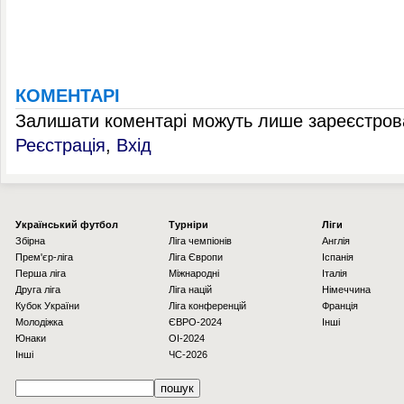
КОМЕНТАРІ
Залишати коментарі можуть лише зареєстрова
Реєстрація
,
Вхід
Українcький футбол
Турніри
Ліги
Збірна
Ліга чемпіонів
Англія
Прем'єр-ліга
Ліга Європи
Іспанія
Перша ліга
Міжнародні
Італія
Друга ліга
Ліга націй
Німеччина
Кубок України
Ліга конференцій
Франція
Молодіжка
ЄВРО-2024
Інші
Юнаки
OI-2024
Інші
ЧС-2026