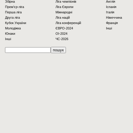
Збірна
Ліга чемпіонів
Англія
Прем'єр-ліга
Ліга Європи
Іспанія
Перша ліга
Міжнародні
Італія
Друга ліга
Ліга націй
Німеччина
Кубок України
Ліга конференцій
Франція
Молодіжка
ЄВРО-2024
Інші
Юнаки
OI-2024
Інші
ЧС-2026