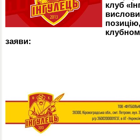
клуб «Ін
вислови
позицію
клубному
заяви: