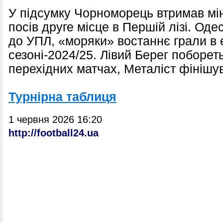
У підсумку Чорноморець втримав мі
посів друге місце в Першій лізі. Од
до УПЛ, «моряки» востаннє грали в е
сезоні-2024/25. Лівий Берег побореть
перехідних матчах, Металіст фінішув
Турнірна таблиця
1 червня 2026 16:20
http://football24.ua