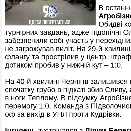
В останнь
Агробізн
Обидві к
турнірних завдань, адже підопічні 
забезпечили собі участь у перехідни
не загрожував виліт. На 29-й хвилин
флангу та прострілив у центр штраф
дотиком пробив у нижній кут – 1:0.
На 40-й хвилині Чернігів залишився
спочатку грубо в підкаті збив Сливу,
в ноги Теплому. В підсумку Агробізн
перемогу 1:0. Команда з Підволочис
оф за вихід в УПЛ проти Кудрівки.
Інгулець
зустрічався з
Лівим Берег