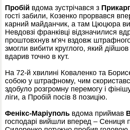
Пробій
вдома зустрічався з
Прикар
гості забили, Козенко прорвався впер
карний майданчик, а там Цюцюра ви
Невдовзі франківці відзначилися вдр
проштовхнув м'яч вздовж штрафного
змогли вибити круглого, який дійшо
вдарив точно в кут.
На 72-й хвилині Коваленко та Борис
собою у штрафному, чим скориставс
здобуло розгромну перемогу і фініш
ліги, а Пробій посів 8 позицію.
Фенікс-Маріуполь
вдома приймав
В
господарі вийшли вперед – Сениця 
Сидоренко потужно пробив головою. 