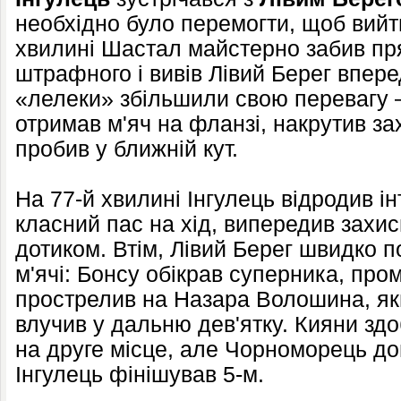
необхідно було перемогти, щоб вийт
хвилині Шастал майстерно забив пр
штрафного і вивів Лівий Берег впере
«лелеки» збільшили свою перевагу 
отримав м'яч на фланзі, накрутив за
пробив у ближній кут.
На 77-й хвилині Інгулець відродив ін
класний пас на хід, випередив захи
дотиком. Втім, Лівий Берег швидко п
м'ячі: Бонсу обікрав суперника, про
прострелив на Назара Волошина, яки
влучив у дальню дев'ятку. Кияни зд
на друге місце, але Чорноморець дог
Інгулець фінішував 5-м.