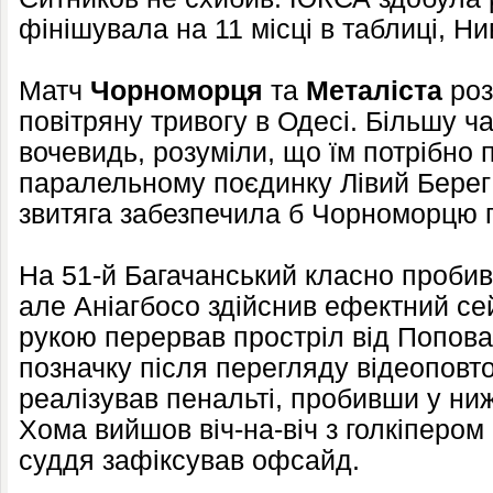
фінішувала на 11 місці в таблиці, Ни
Матч
Чорноморця
та
Металіста
роз
повітряну тривогу в Одесі. Більшу ч
вочевидь, розуміли, що їм потрібно 
паралельному поєдинку Лівий Берег 
звитяга забезпечила б Чорноморцю 
На 51-й Багачанський класно пробив
але Аніагбосо здійснив ефектний се
рукою перервав простріл від Попова
позначку після перегляду відеоповт
реалізував пенальті, пробивши у ниж
Хома вийшов віч-на-віч з голкіпером 
суддя зафіксував офсайд.