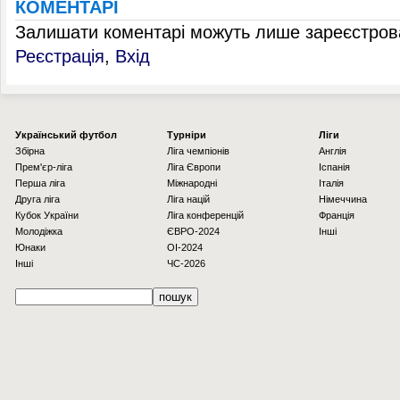
КОМЕНТАРІ
Залишати коментарі можуть лише зареєстрова
Реєстрація
,
Вхід
Українcький футбол
Турніри
Ліги
Збірна
Ліга чемпіонів
Англія
Прем'єр-ліга
Ліга Європи
Іспанія
Перша ліга
Міжнародні
Італія
Друга ліга
Ліга націй
Німеччина
Кубок України
Ліга конференцій
Франція
Молодіжка
ЄВРО-2024
Інші
Юнаки
OI-2024
Інші
ЧС-2026