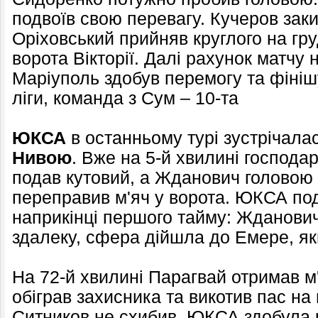
подвоїв свою перевагу. Кучеров заки
Оріховський прийняв круглого на гру
ворота Вікторії. Далі рахунок матчу 
Маріуполь здобув перемогу та фініш
ліги, команда з Сум – 10-та
ЮКСА
в останньому турі зустрічала
Нивою
. Вже на 5-й хвилині господа
подав кутовий, а Жданович головою 
переправив м'яч у ворота. ЮКСА по
наприкінці першого тайму: Жданови
здалеку, сфера дійшла до Емере, яки
На 72-й хвилині Парагвай отримав м
обіграв захисника та викотив пас на
Ситников не схибив. ЮКСА здобула 