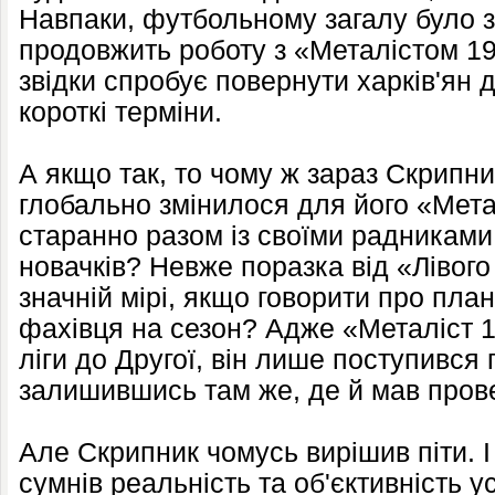
Навпаки, футбольному загалу було 
продовжить роботу з «Металістом 192
звідки спробує повернути харків'ян 
короткі терміни.
А якщо так, то чому ж зараз Скрипн
глобально змінилося для його «Метал
старанно разом із своїми радниками
новачків? Невже поразка від «Лівого
значній мірі, якщо говорити про пла
фахівця на сезон? Адже «Металіст 1
ліги до Другої, він лише поступився
залишившись там же, де й мав прове
Але Скрипник чомусь вирішив піти. І 
сумнів реальність та об'єктивність у