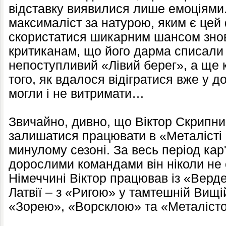
відставку виявилися лише емоціями.
максималіст за натурою, яким є цей 
скористатися шикарним шансом знов
критиканам, що його дарма списали 
непоступливий «Лівий берег», а ще к
того, як вдалося відігратися вже у 
могли і не витримати…
Звичайно, дивно, що Віктор Скрипн
залишатися працювати в «Металісті 
минулому сезоні. За весь період кар'
дорослими командами він ніколи не 
Німеччині Віктор працював із «Верде
Латвії – з «Ригою» у тамтешній Вищій 
«Зорею», «Ворсклою» та «Металістом