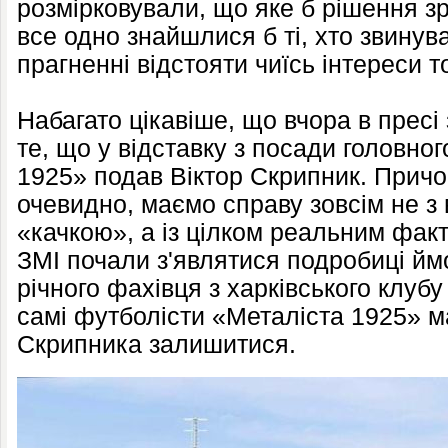
розмірковували, що яке б рішення 
все одно знайшлися б ті, хто звинува
прагненні відстояти чиїсь інтереси 
Набагато цікавіше, що вчора в пресі
те, що у відставку з посади головно
1925» подав Віктор Скрипник. Причом
очевидно, маємо справу зовсім не з
«качкою», а із цілком реальним фак
ЗМІ почали з'являтися подробиці ймо
річного фахівця з харківського клуб
самі футболісти «Металіста 1925» м
Скрипника залишитися.