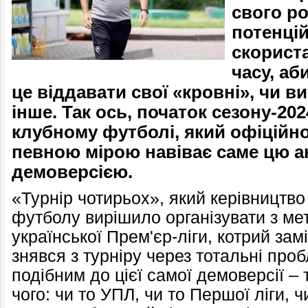
свого р
потенці
скорист
часу, аб
це віддавати свої «кровні», чи в
інше. Так ось, початок сезону-202
клубному футболі, який офіційно
певною мірою навіває саме цю ан
демоверсією.
«Турнір чотирьох», який керівництво 
футболу вирішило організувати з м
української Прем'єр-ліги, котрий зам
знявся з турніру через тотальні про
подібним до цієї самої демоверсії – 
чого: чи то УПЛ, чи то Першої ліги, ч