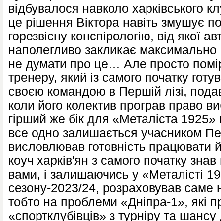
відбувалося навколо харківського кл
це рішення Віктора навіть змушує по
горезвісну конспірологію, від якої а
наполегливо закликає максимально в
не думати про це… Але просто помір
тренеру, який із самого початку готу
своєю командою в Першій лізі, подав
коли його колектив програв право в
гірший же бік для «Металіста 1925» н
все одно залишається учасником Пер
висловлював готовність працювати й
коуч харків'ян з самого початку знав
вами, і залишаючись у «Металісті 1
сезону-2023/24, розраховував саме н
тобто на проблеми «Дніпра-1», які п
«спортклубівців» з турніру та шансу