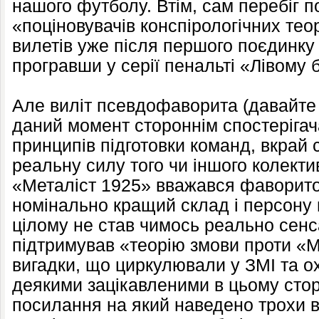
нашого футболу. Втім, сам перебіг п
«поціновувачів конспірологічних тео
вилетів уже після першого поєдинку ц
програвши у серії пенальті «Лівому бе
Але виліт псевдофаворита (давайте
даний момент стороннім спостерігача
принципів підготовки команд, вкрай
реальну силу того чи іншого колекти
«Металіст 1925» вважався фаворит
номінально кращий склад і персону 
цілому не став чимось реально сенс
підтримував «теорію змови проти «М
вигадки, що циркулювали у ЗМІ та о
деякими зацікавленими в цьому стор
посилання на який наведено трохи 