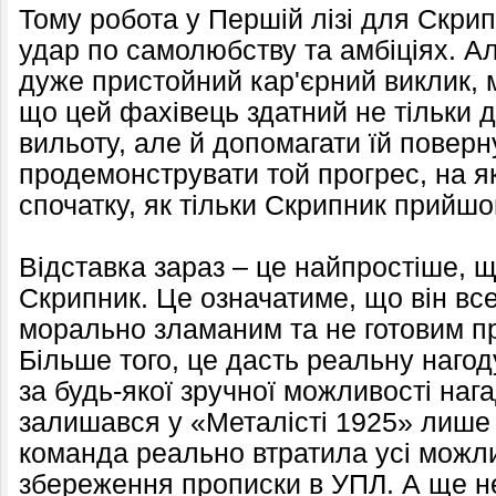
Тому робота у Першій лізі для Скри
удар по самолюбству та амбіціях. Ал
дуже пристойний кар'єрний виклик, 
що цей фахівець здатний не тільки 
вильоту, але й допомагати їй поверну
продемонструвати той прогрес, на як
спочатку, як тільки Скрипник прийшо
Відставка зараз – це найпростіше, 
Скрипник. Це означатиме, що він все
морально зламаним та не готовим п
Більше того, це дасть реальну наг
за будь-якої зручної можливості нага
залишався у «Металісті 1925» лише 
команда реально втратила усі можли
збереження прописки в УПЛ. А ще н