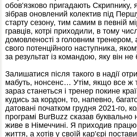
обов'язково пригадають Скрипнику, як
зібрав оновлений колектив під Першу
старту сезону, тим самим в певній м
гравців, котрі приходили, в тому числ
домовленості з головним тренером, а
свого потенційного наступника, яком
за результат із командою, яку він не
Залишатися після такого в надії отри
мабуть, нонсенс… Утім, якщо все ж 
зараз станеться і тренер покине кр
кудись за кордон, то, напевно, багат
датовані початком грудня 2021-го, ко
програмі BurBuzz сказав буквально 
живе в Німеччині. Я приходив працюв
життя, а хотів у своїй кар'єрі постав