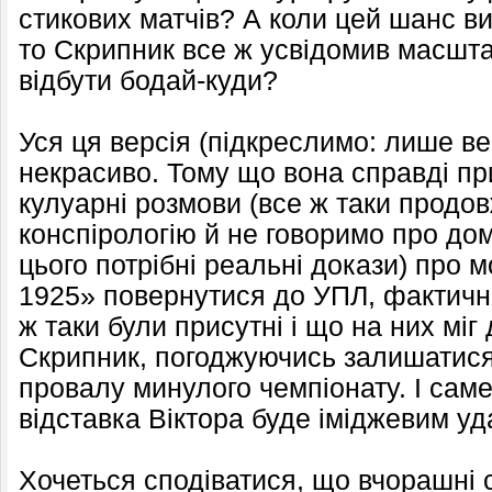
стикових матчів? А коли цей шанс в
то Скрипник все ж усвідомив масшта
відбути бодай-куди?
Уся ця версія (підкреслимо: лише ве
некрасиво. Тому що вона справді пр
кулуарні розмови (все ж таки продо
конспірологію й не говоримо про до
цього потрібні реальні докази) про 
1925» повернутися до УПЛ, фактично 
ж таки були присутні і що на них мі
Скрипник, погоджуючись залишатися 
провалу минулого чемпіонату. І сам
відставка Віктора буде іміджевим у
Хочеться сподіватися, що вчорашні