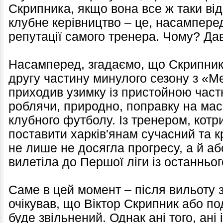
Скрипника, якщо вона все ж таки відб
клубне керівництво – це, насампере
репутації самого тренера. Чому? Да
Насамперед, згадаємо, що Скрипник
другу частину минулого сезону з «М
приходив узимку із пристойною част
роблячи, природно, поправку на мас
клубного футболу. Із тренером, котри
поставити харків'янам сучасний та 
не лише не досягла прогресу, а й а
вилетіла до Першої ліги із останньог
Саме в цей момент – після вильоту з
очікував, що Віктор Скрипник або под
буде звільнений. Однак ані того, ані