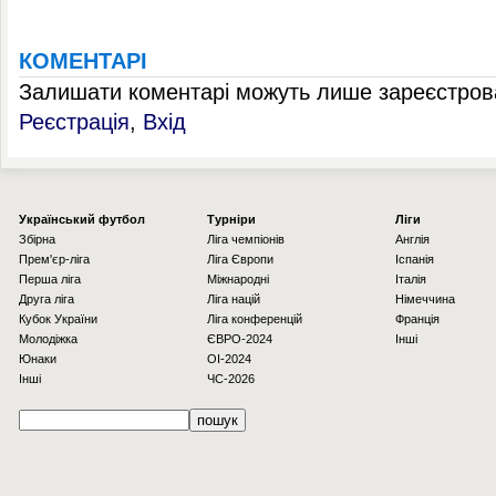
КОМЕНТАРІ
Залишати коментарі можуть лише зареєстрова
Реєстрація
,
Вхід
Українcький футбол
Турніри
Ліги
Збірна
Ліга чемпіонів
Англія
Прем'єр-ліга
Ліга Європи
Іспанія
Перша ліга
Міжнародні
Італія
Друга ліга
Ліга націй
Німеччина
Кубок України
Ліга конференцій
Франція
Молодіжка
ЄВРО-2024
Інші
Юнаки
OI-2024
Інші
ЧС-2026