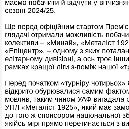
маємо побачити й відчути у вітчизня
сезоні-2024/25.
Ще перед офіційним стартом Прем'єр
глядачі отримали можливість побачи
колективи – «Минай», «Металіст 192
«Епіцентр», – одному з яких потала
елітарному дивізіоні, а ось троє інш
рамках кращої ліги з-поміж нашої «
Перед початком «турніру чотирьох» 
відкрито обурювалися самим фактом
мовляв, таким чином УАФ вигадала с
УПЛ «Металіст 1925», який має замо
до того ж спонсором національної збі
якійсь мірі прямо перетинається з 