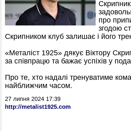
Скрипник
задоволь
про прип
згодою ст
Скрипником клуб залишає і його тре
«Металіст 1925» дякує Віктору Скри
за співпрацю та бажає успіхів у пода
Про те, хто надалі тренуватиме ком
найближчим часом.
27 липня 2024 17:39
http://metalist1925.com