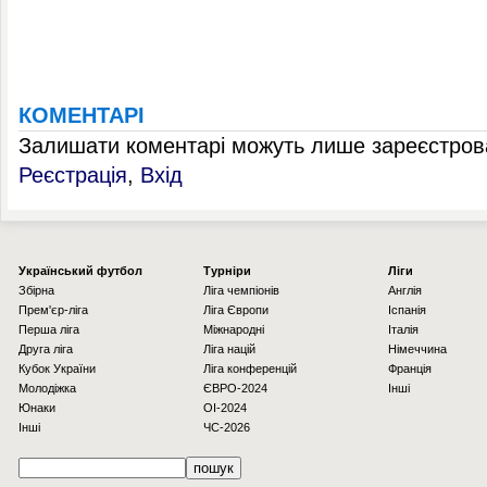
КОМЕНТАРІ
Залишати коментарі можуть лише зареєстрова
Реєстрація
,
Вхід
Українcький футбол
Турніри
Ліги
Збірна
Ліга чемпіонів
Англія
Прем'єр-ліга
Ліга Європи
Іспанія
Перша ліга
Міжнародні
Італія
Друга ліга
Ліга націй
Німеччина
Кубок України
Ліга конференцій
Франція
Молодіжка
ЄВРО-2024
Інші
Юнаки
OI-2024
Інші
ЧС-2026