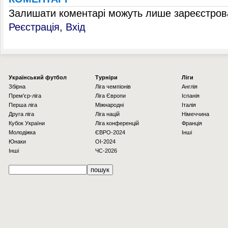
Залишати коментарі можуть лише зареєстрова
Реєстрація
,
Вхід
Українcький футбол
Турніри
Ліги
Збірна
Ліга чемпіонів
Англія
Прем'єр-ліга
Ліга Європи
Іспанія
Перша ліга
Міжнародні
Італія
Друга ліга
Ліга націй
Німеччина
Кубок України
Ліга конференцій
Франція
Молодіжка
ЄВРО-2024
Інші
Юнаки
OI-2024
Інші
ЧС-2026